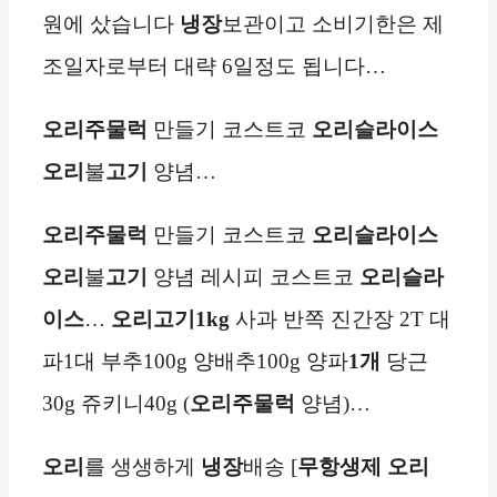
원에 샀습니다
냉장
보관이고 소비기한은 제
조일자로부터 대략 6일정도 됩니다…
오리주물럭
만들기 코스트코
오리
슬라이스
오리
불
고기
양념…
오리주물럭
만들기 코스트코
오리
슬라이스
오리
불
고기
양념 레시피 코스트코
오리
슬라
이스
…
오리고기
1kg
사과 반쪽 진간장 2T 대
파1대 부추100g 양배추100g 양파
1개
당근
30g 쥬키니40g (
오리주물럭
양념)…
오리
를 생생하게
냉장
배송 [
무항생제
오리