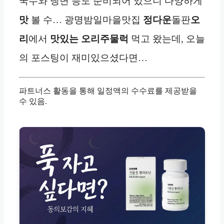
국수와 냉면 등도 준비되어 있으니 다양하게
맛
볼 수… 광명밤일마을맛집
정다운
돌판
오
리
에서
맛있는 오리주물럭
먹고 왔는데, 오늘
의 포스팅이 재미있으셨다면…
파트너스 활동을 통해 일정액의 수수료를 제공받을
수 있음.