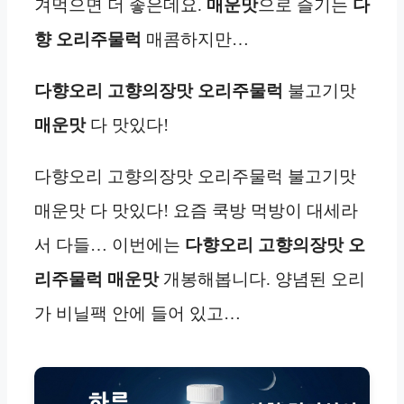
겨먹으면 더 좋은데요.
매운맛
으로 즐기는
다
향 오리
주물럭
매콤하지만…
다향오리 고향의장맛 오리주물럭
불고기맛
매운맛
다 맛있다!
다향오리 고향의장맛 오리주물럭 불고기맛
매운맛 다 맛있다! 요즘 쿡방 먹방이 대세라
서 다들… 이번에는
다향오리 고향의장맛 오
리주물럭 매운맛
개봉해봅니다. 양념된 오리
가 비닐팩 안에 들어 있고…