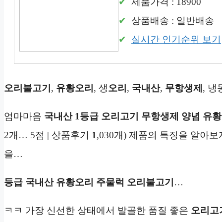
제품가격 : 18900
상품배송 : 일반배송
실시간 인기순위 보기
오리불고기
,
유황오리
, 생
오리
,
국내산
,
무항생제
, 냉
엄마마음
국내산 1등급 오리고기 무항생제 양념 유황
2개… 5점 | 상품후기
1
,030개) 제품의 특징을 알아보자
을…
등급
국내산
유황오리
주물럭
오리불고기
…
ㅋㅋ 가장 신선한 상태에서 발골한 품질 좋은
오리고