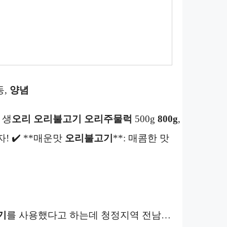
동,
양념
생
오리
오리불고기
오리주물럭
500g
800g
,
! ✔️ **매운맛
오리불고기
**: 매콤한 맛
기
를 사용했다고 하는데 청정지역 전남…