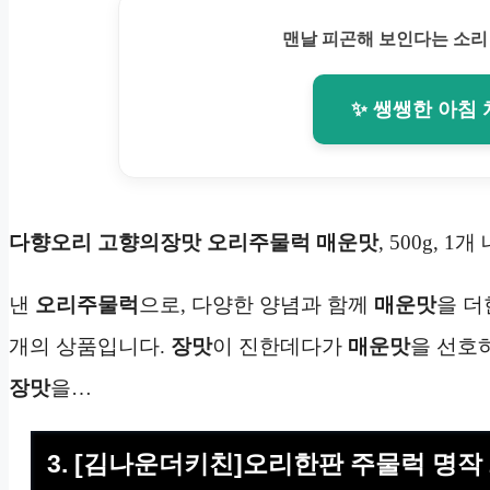
맨날 피곤해 보인다는 소리
✨ 쌩쌩한 아침
다향오리 고향의장맛 오리주물럭 매운맛
, 500g, 
낸
오리주물럭
으로, 다양한 양념과 함께
매운맛
을 더
개의 상품입니다.
장맛
이 진한데다가
매운맛
을 선호
장맛
을…
3. [김나운더키친]오리한판 주물럭 명작 20