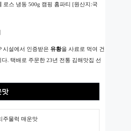
리
로스 냉동 500g 캠핑 홈파티 [원산지:국
기
P 시설에서 인증받은
유황
을 사료로 먹여 건
다. 택배로 주문한 23년 전통 김해맛집 선
운맛
리주물럭 매운맛