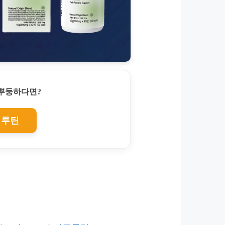
찌뿌둥하다면?
 루틴