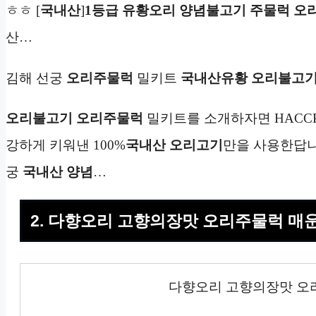
ㅎㅎ [
국내산
]
1등급
유황오리
양념
불고기
주물럭
오
산…
김해 선궁
오리주물럭
밀키트
국내산
유황 오리불고
오리불고기
오리주물럭
밀키트를 소개하자면 HACC
강하게 키워낸 100%
국내산
오리고기
만을 사용한답니
궁
국내산
양념
…
2. 다향오리 고향의장맛 오리주물럭 매
다향오리 고향의장맛 오