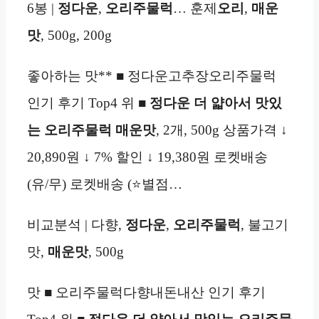
6봉 |
정다운
,
오리주물럭
… 훈제
오리
,
매운
맛
, 500g, 200g
좋아하는 맛** ■ 정다운고추장오리주물럭
인기 후기 Top4 위 ■
정다운 더 얇아서 맛있
는 오리주물럭 매운맛
, 2개, 500g 상품가격 ↓
20,890원 ↓ 7% 할인 ↓ 19,380원 로켓배송
(유/무) 로켓배송 (⭐별점…
비교분석 | 다향,
정다운
,
오리주물럭
, 불고기
맛,
매운맛
, 500g
맛 ■ 오리주물럭다향내돈내산 인기 후기