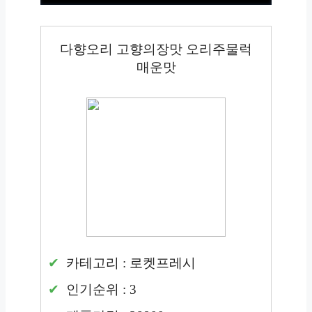
다향오리 고향의장맛 오리주물럭
매운맛
카테고리 : 로켓프레시
인기순위 : 3