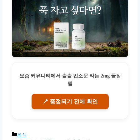
요즘 커뮤니티에서 슬슬 입소문 타는 2mg 꿀잠
템
📍 품절되기 전에 확인
Categories
음식