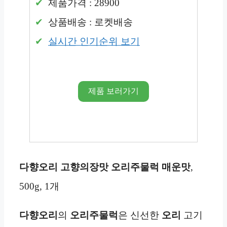
제품가격 : 28900
상품배송 : 로켓배송
실시간 인기순위 보기
제품 보러가기
다향오리 고향의장맛 오리주물럭 매운맛
,
500g, 1개
다향오리
의
오리주물럭
은 신선한
오리
고기