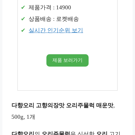
제품가격 : 14900
상품배송 : 로켓배송
실시간 인기순위 보기
제품 보러가기
다향오리 고향의장맛 오리주물럭 매운맛
,
500g, 1개
다향오리
의
오리주물럭
은 신선한
오리
고기