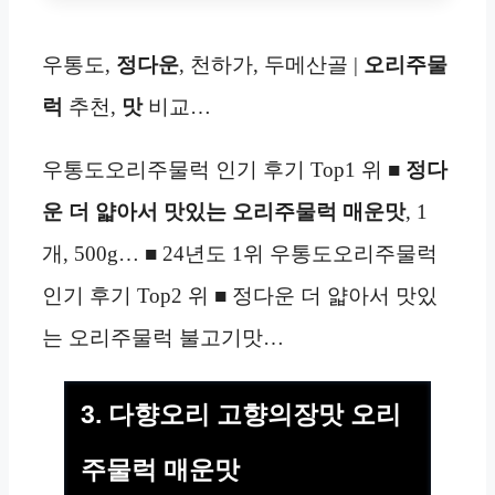
우통도,
정다운
, 천하가, 두메산골 |
오리주물
럭
추천,
맛
비교…
우통도오리주물럭 인기 후기 Top1 위 ■
정다
운 더 얇아서 맛있는 오리주물럭 매운맛
, 1
개, 500g… ■ 24년도 1위 우통도오리주물럭
인기 후기 Top2 위 ■ 정다운 더 얇아서 맛있
는 오리주물럭 불고기맛…
3. 다향오리 고향의장맛 오리
주물럭 매운맛