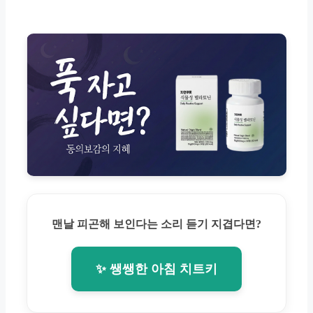
맨날 피곤해 보인다는 소리 듣기 지겹다면?
✨ 쌩쌩한 아침 치트키