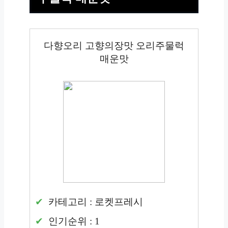
다향오리 고향의장맛 오리주물럭
매운맛
카테고리 : 로켓프레시
인기순위 : 1