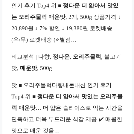
인기 후기 Top4 위 ■
정다운 더 얇아서 맛있
는 오리주물럭 매운맛
, 2개, 500g 상품가격 ↓
20,890원 ↓ 7% 할인 ↓ 19,380원 로켓배송
(유/무) 로켓배송 (⭐별점…
비교분석 | 다향,
정다운
,
오리주물럭
, 불고기
맛,
매운맛
, 500g
맛 ■ 오리주물럭다향내돈내산 인기 후기
Top4 위 ■
정다운 더 얇아서 맛있는 오리주물
럭 매운맛
… 더 얇은 슬라이스로 익는 시간을
단축하고 더욱 부드러운 식감 제공 ✔️ 매콤한
맛으로 매운 것을…