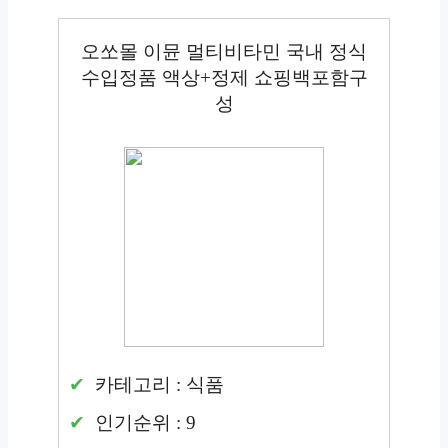
오쏘몰 이뮨 멀티비타민 국내 정식
수입정품 액상+정제 쇼핑백포함구
성
카테고리 : 식품
인기순위 : 9