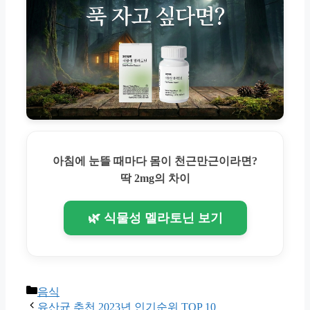
아침에 눈뜰 때마다 몸이 천근만근이라면?
딱 2mg의 차이
🌿 식물성 멜라토닌 보기
Categories
음식
유산균 추천 2023년 인기순위 TOP 10