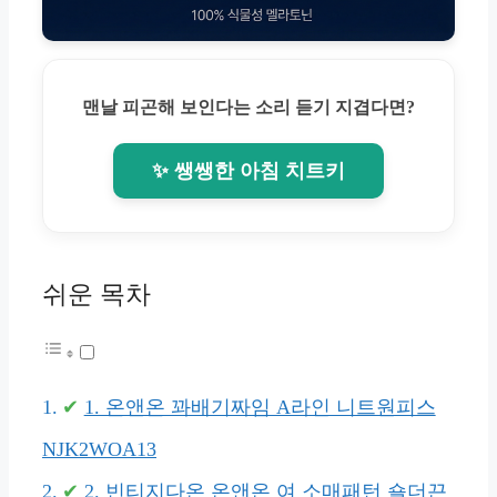
맨날 피곤해 보인다는 소리 듣기 지겹다면?
✨ 쌩쌩한 아침 치트키
쉬운 목차
1. 온앤온 꽈배기짜임 A라인 니트원피스
NJK2WOA13
2. 빈티지다온 온앤온 여 소매패턴 숄더끈