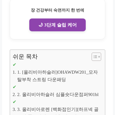
장 건강부터 숙면까지 한 번에
🌙 3단계 슬립 케어
쉬운 목차
1. [올리비아하슬러]OHAWDW201_모자
탈부착 스트링 다운패딩
2. 올리비아하슬러 심플숏다운점퍼901bl
3. 올리비아로렌 [백화점인기][하프넥 골