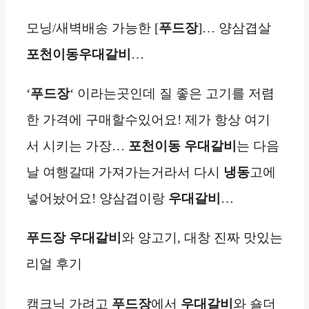
모닝/새벽배송 가능한 [
푸드장
]… 양삼겹살
포천이동우대갈비
…
‘
푸드장
‘ 이라는곳인데 질 좋은 고기를 저렴
한 가격에 구매할수있어요! 제가 항상 여기
서 시키는 가장…
포천이동 우대갈비
는 다음
날 여행갈때 가져가는거라서 다시
냉동
고에
넣어놨어요! 양삼겹이랑
우대갈비
…
푸드장
우대갈비
와 양고기, 대창 진짜 맛있는
리얼 후기
캠크닉 가려고
푸드장
에서
우대갈비
와 숄더