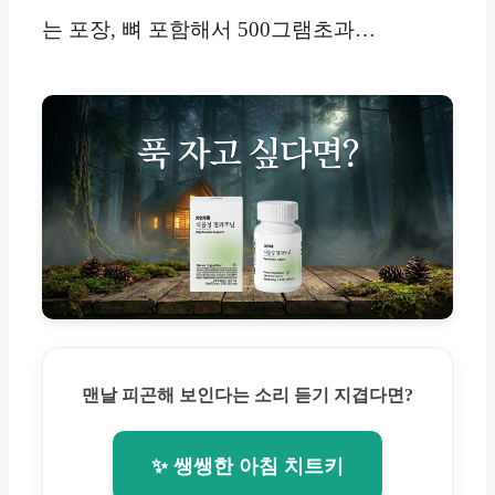
는 포장, 뼈 포함해서 500그램초과…
맨날 피곤해 보인다는 소리 듣기 지겹다면?
✨ 쌩쌩한 아침 치트키