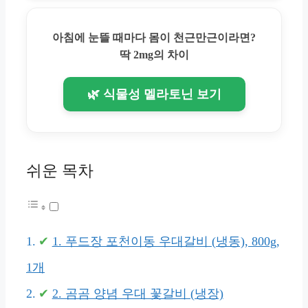
아침에 눈뜰 때마다 몸이 천근만근이라면?
딱 2mg의 차이
🌿 식물성 멜라토닌 보기
쉬운 목차
1. 푸드장 포천이동 우대갈비 (냉동), 800g,
1개
2. 곰곰 양념 우대 꽃갈비 (냉장)