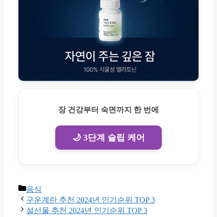
장 건강부터 숙면까지 한 번에
🌙 3단계 슬립 케어
Categories
음식
구운계란 추천 2024년 인기순위 TOP 3
설선물 추천 2024년 인기순위 TOP 3