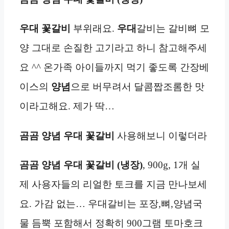
우대 꽃갈비
부위래요.
우대
갈비는 갈비뼈 모
양 그대로 손질한 고기라고 하니 참고해주세
요 ^^ 온가족 아이들까지 먹기 좋도록 간장베
이스의
양념
으로 버무려서 달콤짭조롬한 맛
이라고해요. 제가 딱…
곰곰 양념 우대 꽃갈비
사용해보니 이렇더라
곰곰 양념 우대 꽃갈비 (냉장)
, 900g, 1개 실
제 사용자들의 리얼한 토크를 지금 만나보세
요. 가감 없는… 우대갈비는 포장,뼈,양념국
물 듬뿍 포함해서 정확히 900그램 토마호크