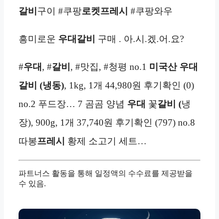
갈비
구이 #쿠팡
로켓프레시
#쿠팡와우
흥미로운
우대갈비
구매 . 아.시.겠.어.요?
#
우대
, #
갈비
, #맛집, #청평 no.1
미국산 우대
갈비 (냉동)
, 1kg, 1개 44,980원 후기확인 (0)
no.2 푸드장… 7 곰곰 양념
우대
꽃
갈비 (
냉
장), 900g, 1개 37,740원 후기확인 (797) no.8
따봉
프레시
황제 소고기 세트…
파트너스 활동을 통해 일정액의 수수료를 제공받을
수 있음.