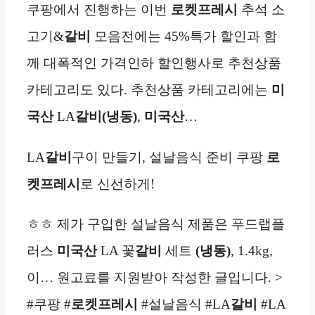
쿠팡에서 진행하는 이번
로켓프레시
추석 소
고기&
갈비
모음전에는 45%특가 할인과 함
께 대폭적인 가격인하 할인행사로 추천상품
카테고리도 있다. 추천상품 카테고리에는
미
국산
LA
갈비(냉동)
,
미국산
…
LA
갈비
구이 만들기, 설날음식 준비 쿠팡
로
켓프레시
로 신선하게!
ㅎㅎ 제가 구입한 설날음식 제품은 푸드랩플
러스
미국산
LA 꽃
갈비
세트
(냉동)
, 1.4kg,
이… 원고료를 지원받아 작성한 글입니다. >
#쿠팡 #
로켓프레시
#설날음식 #LA
갈비
#LA