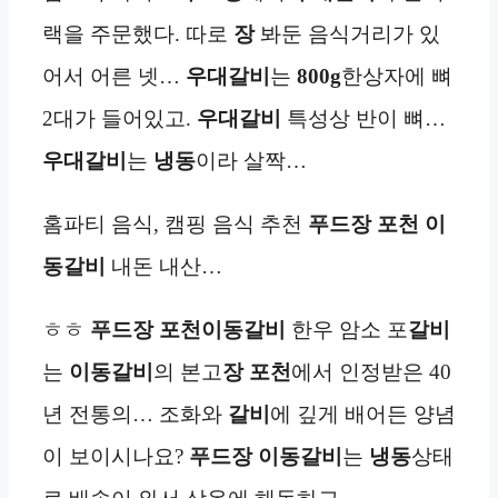
랙을 주문했다. 따로
장
봐둔 음식거리가 있
어서 어른 넷…
우대갈비
는
800g
한상자에 뼈
2대가 들어있고.
우대갈비
특성상 반이 뼈…
우대갈비
는
냉동
이라 살짝…
홈파티 음식, 캠핑 음식 추천
푸드장 포천 이
동
갈비
내돈 내산…
ㅎㅎ
푸드장 포천이동
갈비
한우 암소 포
갈비
는
이동
갈비
의 본고
장 포천
에서 인정받은 40
년 전통의… 조화와
갈비
에 깊게 배어든 양념
이 보이시나요?
푸드장
이동
갈비
는
냉동
상태