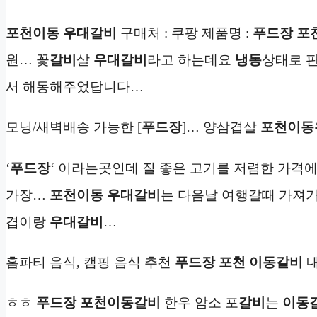
포천이동 우대갈비
구매처 : 쿠팡 제품명 :
푸드장 포
원… 꽃
갈비
살
우대갈비
라고 하는데요
냉동
상태로 판
서 해동해주었답니다…
모닝/새벽배송 가능한 [
푸드장
]… 양삼겹살
포천이동
‘
푸드장
‘ 이라는곳인데 질 좋은 고기를 저렴한 가격
가장…
포천이동 우대갈비
는 다음날 여행갈때 가져
겹이랑
우대갈비
…
홈파티 음식, 캠핑 음식 추천
푸드장 포천 이동
갈비
내
ㅎㅎ
푸드장 포천이동
갈비
한우 암소 포
갈비
는
이동