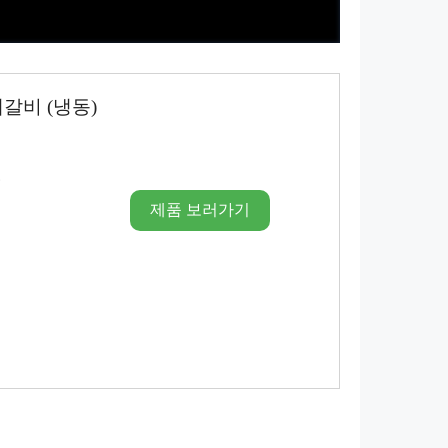
갈비 (냉동)
시
제품 보러가기