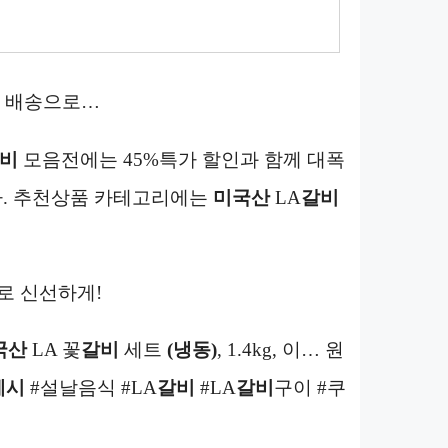
배송으로…
비
모음전에는 45%특가 할인과 함께 대폭
다. 추천상품 카테고리에는
미국산
LA
갈비
로 신선하게!
국산
LA 꽃
갈비
세트
(냉동)
, 1.4kg, 이… 원
레시
#설날음식 #LA
갈비
#LA
갈비
구이 #쿠