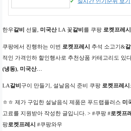
실시간 인기순위 보기
한우
갈비
선물,
미국산
LA 꽃
갈비
를 쿠팡
로켓프레시
쿠팡에서 진행하는 이번
로켓프레시
추석 소고기&
갈
적인 가격인하 할인행사로 추천상품 카테고리도 있
(냉동)
,
미국산
…
LA
갈비
구이 만들기, 설날음식 준비 쿠팡
로켓프레시
ㅎㅎ 제가 구입한 설날음식 제품은 푸드랩플러스
미
고료를 지원받아 작성한 글입니다. > #쿠팡 #
로켓프
팡
로켓프레시
#쿠팡와우