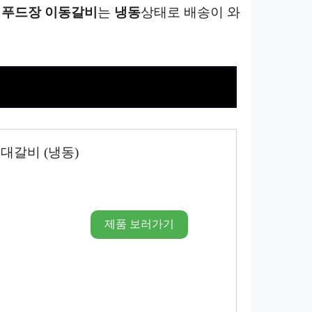
?
푸드장
이동
갈비
는
냉동
상태로 배송이 와
대갈비 (냉동)
시
제품 보러가기