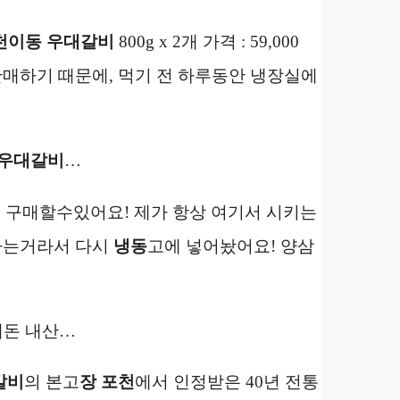
천이동 우대갈비
800g x 2개 가격 : 59,000
매하기 때문에, 먹기 전 하루동안 냉장실에
우대갈비
…
에 구매할수있어요! 제가 항상 여기서 시키는
가는거라서 다시
냉동
고에 넣어놨어요! 양삼
돈 내산…
갈비
의 본고
장 포천
에서 인정받은 40년 전통