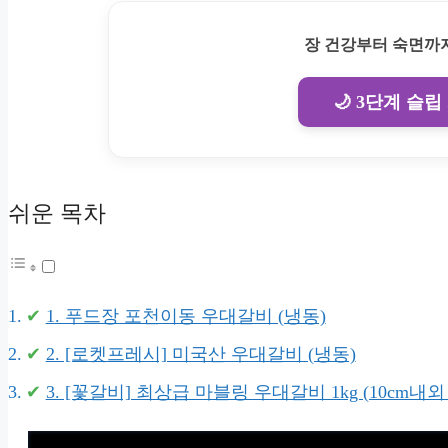
장 건강부터 숙면까지
🌙 3단계 슬립
쉬운 목차
1. 푸드장 포천이동 우대갈비 (냉동)
2. [로켓프레시] 미국산 우대갈비 (냉동)
3. [꽃갈비] 최상급 마블링 우대갈비 1kg (10cm내외