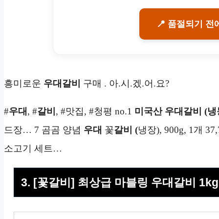
📍 품절되기 전
흥미로운
우대갈비
구매 . 아.시.겠.어.요?
#
우대
, #
갈비
, #맛집, #청평 no.1
미국산 우대갈비 (냉
드장… 7 곰곰 양념
우대
꽃
갈비 (
냉장), 900g, 1개 3
소고기 세트…
3. [꽃갈비] 최상급 마블링 우대갈비 1kg