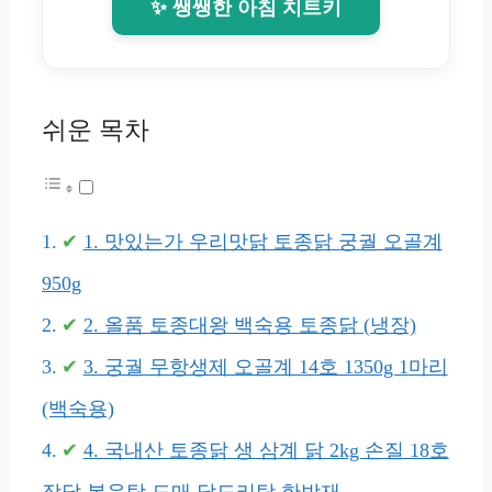
✨ 쌩쌩한 아침 치트키
쉬운 목차
1. 맛있는가 우리맛닭 토종닭 궁궐 오골계
950g
2. 올품 토종대왕 백숙용 토종닭 (냉장)
3. 궁궐 무항생제 오골계 14호 1350g 1마리
(백숙용)
4. 국내산 토종닭 생 삼계 닭 2kg 손질 18호