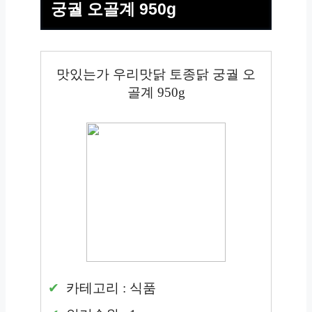
궁궐 오골계 950g
맛있는가 우리맛닭 토종닭 궁궐 오
골계 950g
카테고리 : 식품