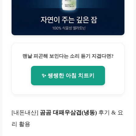
맨날 피곤해 보인다는 소리 듣기 지겹다면?
✨ 쌩쌩한 아침 치트키
[내돈내산]
곰곰 대패우삼겹(냉동)
후기 & 요
리 활용