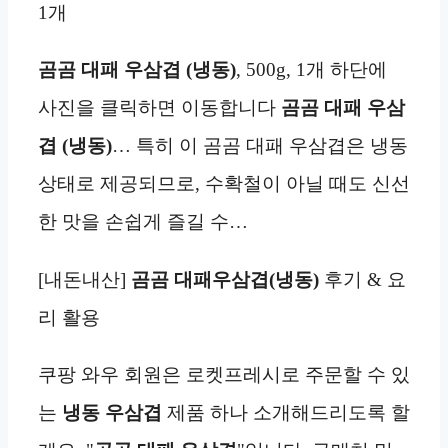
1개
곰곰 대패 우삼겹 (냉동)
, 500g, 1개 하단에
사진을 클릭하면 이동합니다
곰곰 대패 우삼
겹 (냉동)
… 특히 이 곰곰 대패 우삼겹은 냉동
상태로 제공되므로, 수확철이 아닐 때도 신선
한 맛을 손쉽게 즐길 수…
[내돈내산]
곰곰 대패우삼겹(냉동)
후기 & 요
리 활용
쿠팡 와우 회원은 로켓프레시로 주문할 수 있
는
냉동
우삼겹
제품 하나 소개해드리도록 할