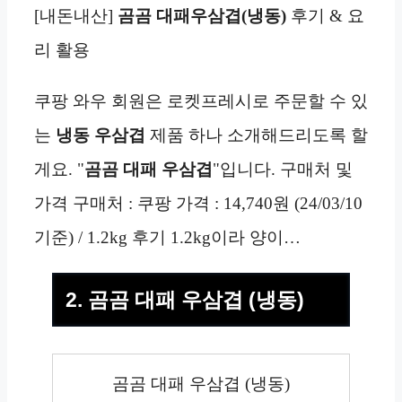
[내돈내산]
곰곰 대패우삼겹(냉동)
후기 & 요
리 활용
쿠팡 와우 회원은 로켓프레시로 주문할 수 있
는
냉동
우삼겹
제품 하나 소개해드리도록 할
게요. "
곰곰 대패 우삼겹
"입니다. 구매처 및
가격 구매처 : 쿠팡 가격 : 14,740원 (24/03/10
기준) / 1.2kg 후기 1.2kg이라 양이…
2. 곰곰 대패 우삼겹 (냉동)
곰곰 대패 우삼겹 (냉동)