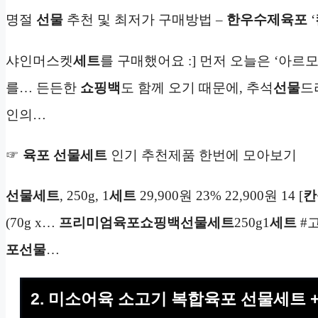
명절
선물
추천 및 최저가 구매방법 –
한우
수제
육포
‘
샤인머스켓
세트
를 구매했어요 :] 먼저 오늘은 ‘아르
를… 든든한
쇼핑백
도 함께 오기 때문에, 추석
선물
드
인의…
☞
육포 선물세트
인기 추천제품 한번에 모아보기
선물세트
, 250g, 1
세트
29,900원 23% 22,900원 14 [
칸
(70g x…
프리미엄
육포
쇼핑백
선물세트
250g1
세트
#
포선물
…
2. 미소어육 소고기 복합육포 선물세트 