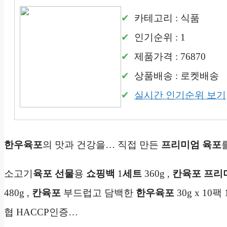
카테고리 : 식품
인기순위 : 1
제품가격 : 76870
상품배송 : 로켓배송
실시간 인기순위 보기
한우육포
의 맛과 건강을… 직접 만든
프리미엄
육포
소고기
육포 선물
용
쇼핑백
1
세트
360g ,
칸육포
프리
480g ,
칸육포
부드럽고 담백한
한우육포
30g x 10
협 HACCP인증…