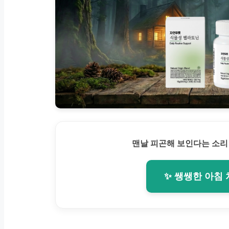
맨날 피곤해 보인다는 소리
✨ 쌩쌩한 아침