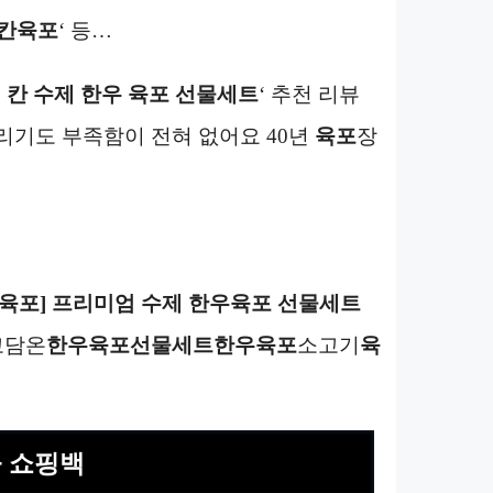
칸육포
‘ 등…
모
칸
수제 한우 육포 선물세트
‘ 추천 리뷰
리기도 부족함이 전혀 없어요 40년
육포
장
육포] 프리미엄 수제 한우육포 선물세트
고담온
한우육포선물세트
한우육포
소고기
육
+ 쇼핑백