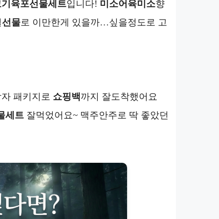
고기
육포선물세트
입니다!
미소어육
미소
향
절
선물
로 이만한게 있을까…싶을정도로 고
상자 패키지로
쇼핑백
까지 잘도착했어요
물세트
잘먹었어요~ 맥주안주로 딱 좋았던