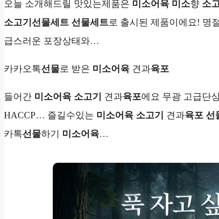
오늘 소개해드릴 맛있는제품은
미소어육
미소
향
소
소고기
선물세트
선물세트
로 출시된 제품이에요! 명
급스러운 포장상태와…
카카오톡
선물
로 받은
미소어육
견과
육포
들어간
미소어육 소고기
견과
육포
에요 무광 고급단
HACCP… 즐길수있는
미소어육 소고기
견과
육포 선
카톡
선물
하기
미소어육
…