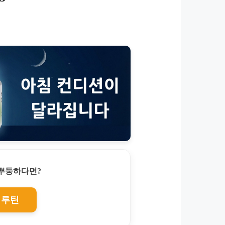
찌뿌둥하다면?
 루틴