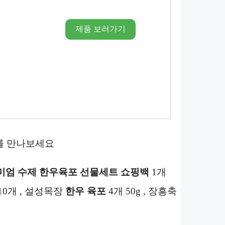
제품 보러가기
를 만나보세요
미엄 수제 한우육포 선물세트 쇼핑백
1개
팩 10개 , 설성목장
한우 육포
4개 50g , 장흥축