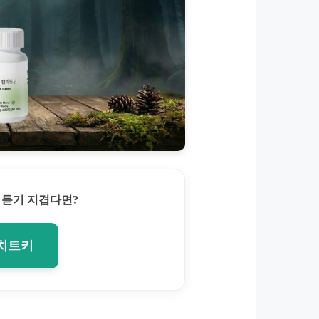
 듣기 지겹다면?
 치트키