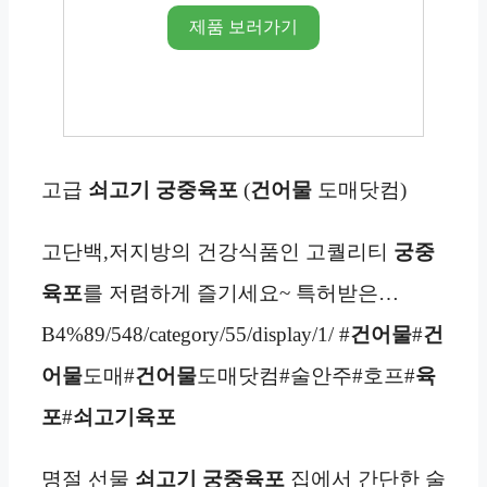
제품 보러가기
고급
쇠고기 궁중육포
(
건어물
도매닷컴)
고단백,저지방의 건강식품인 고퀄리티
궁중
육포
를 저렴하게 즐기세요~ 특허받은…
B4%89/548/category/55/display/1/ #
건어물
#
건
어물
도매#
건어물
도매닷컴#술안주#호프#
육
포
#
쇠고기
육포
명절 선물
쇠고기 궁중육포
집에서 간단한 술