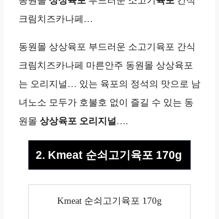
동원몰
상상육포
부드러운 소고기
육포
간식
크림치즈카나페…
동원몰 상상육포 부드러운 소고기육포 간식
크림치즈카나페 마른안주 동원몰 상상육포
는 오리지널… 있는 육포의 정석의 맛으로 남
녀노소 모두가 호불호 없이 즐길 수 있는 동
원몰
상상육포 오리지널
….
2. Kmeat 순쇠고기육포 170g
Kmeat 순쇠고기육포 170g