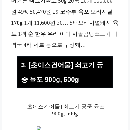
머거본
쇠고기육포
50g 20봉 20개 100,000
원 49% 50,470원 29 코주부
육포
오리지날
170g
1개 11,600원 30… 5팩오리지널돼지
육
포
1팩
순
한우 우리 아이 사골곰탕소고기 미
역국 4팩 세트 등으로 구성돼…
3. [초이스건어물] 쇠고기 궁
중 육포 900g, 500g
[초이스건어물] 쇠고기 궁중 육포
900g, 500g