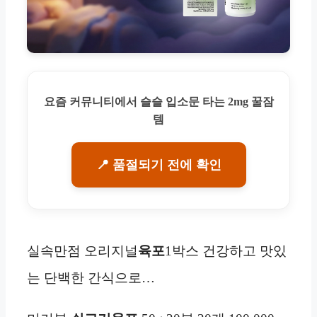
요즘 커뮤니티에서 슬슬 입소문 타는 2mg 꿀잠
템
📍 품절되기 전에 확인
실속만점 오리지널
육포
1박스 건강하고 맛있
는 단백한 간식으로…