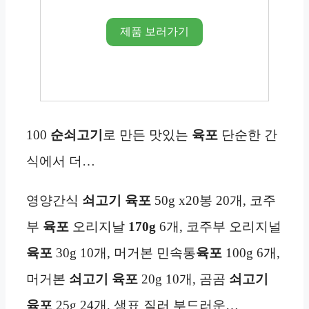
제품 보러가기
100
순쇠고기
로 만든 맛있는
육포
단순한 간
식에서 더…
영양간식
쇠고기 육포
50g x20봉 20개, 코주
부
육포
오리지날
170g
6개, 코주부 오리지널
육포
30g 10개, 머거본 민속통
육포
100g 6개,
머거본
쇠고기 육포
20g 10개, 곰곰
쇠고기
육포
25g 24개, 샘표 질러 부드러운…