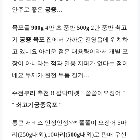
안주로 좋은
궁중
…
육포
들
900g
4만 초 중반
500g
2만 중반
쇠고
기 궁중 육포
집에서 가까운 진영읍에 위치하
고 있네요 아쉬운 점은 대용량이라서 개별 포
장이 아니라는 점과 밀봉 지퍼가 없다는 점이
네요 두께가 완전 두툼 질겨…
주전부리 추천 !! 팔닥마켓 " 쫄쫄이오징어 "
"
쇠고기궁중육포
"
통큰 서비스 인정인정^^* 쫄쫄이 오징어 5마
리(250g내외),10마리(
500g
내외)로 판매 우선