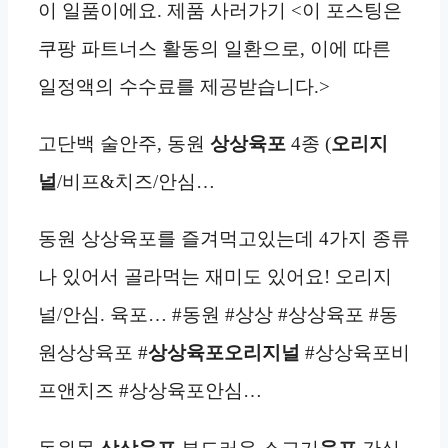
이 일품이에요. 제품 사러가기 <이 포스팅은
쿠팡 파트너스 활동의 일환으로, 이에 따른
일정액의 수수료를 제공받습니다.>
고단백 술안주, 동원
상상육포
4종 (
오리지
널
/비프&치즈/안심…
동원 상상육포를 즐겨먹고있는데 4가지 종류
나 있어서 골라먹는 재미도 있어요! 오리지
널/안심. 육포… #동원 #상상 #상상육포 #동
원상상육포 #
상상육포오리지널
#상상육포비
프앤치즈 #상상육포안심…