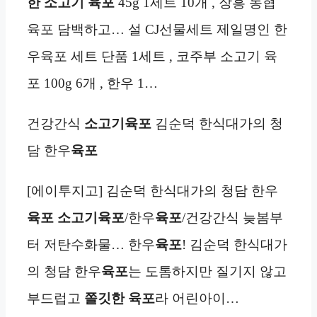
한 소고기 육포
45g 1세트 10개 , 장흥 농협
육포 담백하고… 설 CJ선물세트 제일명인 한
우육포 세트 단품 1세트 , 코주부 소고기 육
포 100g 6개 , 한우 1…
건강간식
소고기육포
김순덕 한식대가의 청
담 한우
육포
[에이투지고] 김순덕 한식대가의 청담 한우
육포
소고기육포
/한우
육포
/건강간식 늦봄부
터 저탄수화물… 한우
육포
! 김순덕 한식대가
의 청담 한우
육포
는 도톰하지만 질기지 않고
부드럽고
쫄깃한
육포
라 어린아이…