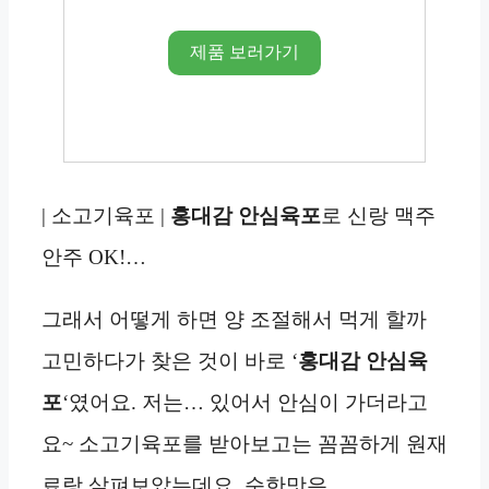
제품 보러가기
| 소고기육포 |
홍대감 안심육포
로 신랑 맥주
안주 OK!…
그래서 어떻게 하면 양 조절해서 먹게 할까
고민하다가 찾은 것이 바로 ‘
홍대감 안심육
포
‘였어요. 저는… 있어서 안심이 가더라고
요~ 소고기육포를 받아보고는 꼼꼼하게 원재
료랑 살펴보았는데요. 순한맛은…