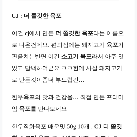
CJ
:
더 쫄깃한
육포
이건
cj
에서 만든
더 쫄깃한
육포
라는 이름으
로 나온건데요. 편의점에는 돼지고기
육포
가
판을치는반면 이건
소고기 육포
라서 아주 맛
있고 담백하더군요 ㅋㅋ헌데 사실 돼지고기
로 만든것이좀더 부드럽긴…
한우
육포
의 맛과 건강을… 직접 만든 프리미
엄
육포
를 만나보세요
한우직화육포 매운맛 50g 10개 ,
CJ 더 쫄깃