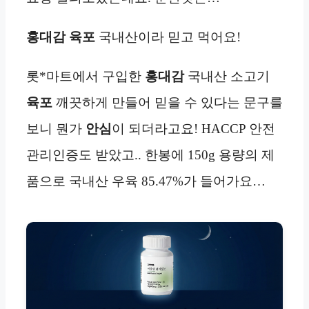
홍대감
육포
국내산이라 믿고 먹어요!
롯*마트에서 구입한
홍대감
국내산 소고기
육포
깨끗하게 만들어 믿을 수 있다는 문구를
보니 뭔가
안심
이 되더라고요! HACCP 안전
관리인증도 받았고.. 한봉에 150g 용량의 제
품으로 국내산 우육 85.47%가 들어가요…