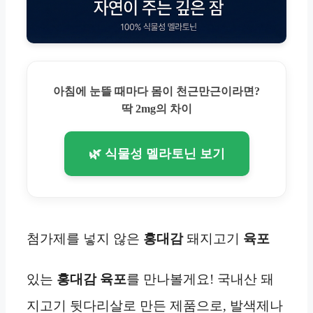
아침에 눈뜰 때마다 몸이 천근만근이라면?
딱 2mg의 차이
🌿 식물성 멜라토닌 보기
첨가제를 넣지 않은
홍대감
돼지고기
육포
있는
홍대감
육포
를 만나볼게요! 국내산 돼
지고기 뒷다리살로 만든 제품으로, 발색제나