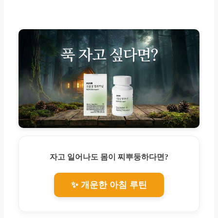
자고 일어나도 몸이 찌뿌둥하다면?
✨ 개운한 아침 루틴