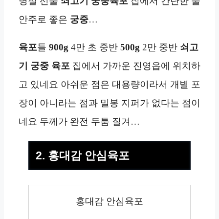
명절 선물
쇠고기 궁중육포
집에서 간단한 술
안주로 좋은
궁중
…
육포
들
900g
4만 초 중반
500g
2만 중반
쇠고
기 궁중 육포
집에서 가까운 진영읍에 위치하
고 있네요 아쉬운 점은 대용량이라서 개별 포
장이 아니라는 점과 밀봉 지퍼가 없다는 점이
네요 두께가 완전 두툼 질겨…
2. 홍대감 안심육포
홍대감 안심육포