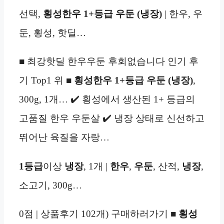
선택,
횡성한우 1+등급 우둔 (냉장)
| 한우, 우
둔, 횡성, 핫딜…
■ 최강핫딜 한우우둔 후회없습니다 인기 후
기 Top1 위 ■
횡성한우 1+등급 우둔 (냉장)
,
300g, 1개… ✔️ 횡성에서 생산된 1+ 등급의
고품질 한우 우둔살 ✔️ 냉장 상태로 신선하고
뛰어난 육질을 자랑…
1등급
이상
냉장
, 1개 |
한우
,
우둔
, 산적,
냉장
,
소고기, 300g…
0점 | 상품후기 102개) 구매하러가기 ■
횡성