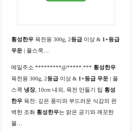
횡성한우
육전용 300g, 2
등급
이상 &
1+등급
우둔
| 풀스쿡…
메일주소 *********@*****.***
횡성한우
육전용 300g, 2
등급
이상 &
1+등급 우둔
| 풀
스쿡
냉장
, 10cm 내외, 육전 만들기 팁
횡성
한우
육전: 깊은 풍미와 부드러운 식감의 완
벽한 조화
횡성한우
는 맑은 공기와 깨끗한
물…