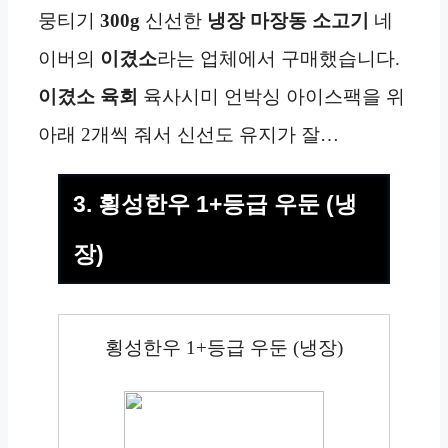
뭉티기
300g
신선한
냉장 마장동 소고기
네
이버의
이겼소
라는 업체에서 구매했습니다.
이겼소
육회
육사시미 언박싱 아이스팩을 위
아래 2개씩 줘서 신선도 유지가 잘…
3. 횡성한우 1+등급 우둔 (냉
장)
횡성한우 1+등급 우둔 (냉장)