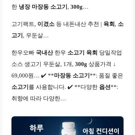
한
냉장 마장동 소고기
,
300g
…
고기팩트,
이겼소
등 내돈내산 추천 |
육회
,
소
고기
, 우둔살…
한우오빠
국내산
한우
소고기
육회
당일작업
소스 생고기 우둔살, 1개,
300g
상품가격 ↓
69,000원… ✔️ **
마장동 소고기
**: 품질 좋은
소고기
를 사용합니다. ✔️ **다양한
옵션
**:
취향에 따라 다양한…