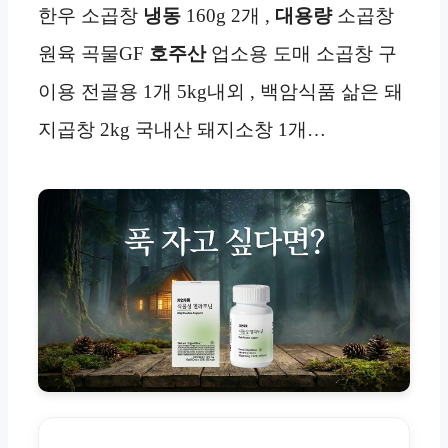
한우 소곱창
냉동
160g 2개 ,
대용량
소곱창
원육 곡물GF
호주산
업소용 도매 소곱창 구
이용 전골용 1개 5kg내외 , 백암식품 삶은 돼
지곱창 2kg 국내산 돼지소창 1개…