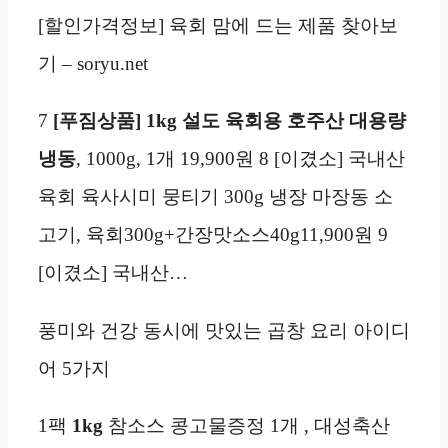
[할인가격정보] 육회 맘에 드는 제품 찾아보
기 – soryu.net
7
[푸짐상품] 1kg 설도 육회용 호주산 대용량
냉동
, 1000g, 1개 19,900원 8 [이겼소] 국내산
육회 육사시미 뭉티기 300g 냉장 마장동 소
고기, 육회300g+간장맛소스40g11,900원 9
[이겼소] 국내산…
풍미와 건강 동시에 맛있는 곱창 요리 아이디
어 5가지
1팩
1kg
참소스 콩고물증정 1개 , 대성축산