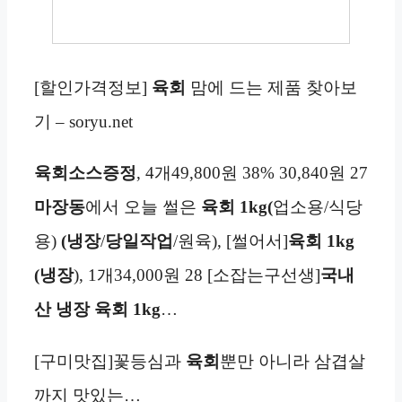
[할인가격정보]
육회
맘에 드는 제품 찾아보
기 – soryu.net
육회
소스증정
, 4개49,800원 38% 30,840원 27
마장동
에서 오늘 썰은
육회 1kg(
업소용/식당
용)
(냉장
/
당일작업
/원육), [썰어서]
육회 1kg
(냉장
), 1개34,000원 28 [소잡는구선생]
국내
산
냉장
육회 1kg
…
[구미맛집]꽃등심과
육회
뿐만 아니라 삼겹살
까지 맛있는…