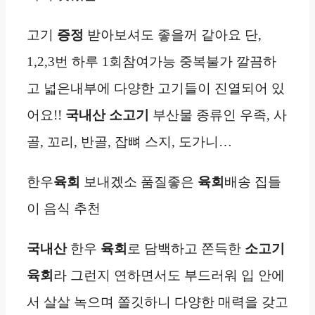
고기
증정
받아보셔도 좋을꺼 같아요 단,
1,2,3번 하루 1회참여가능 중복불가 깔끔하
고 넓은내부에 다양한 고기들이 진열되어 있
어요!!
국내산
소고기
부산물 종류인 우족, 사
골, 꼬리, 반골, 잡뼈 스지, 도가니…
한우
육회
보내겠소 품질좋은
육회
배송 집들
이 음식 추천
국내산
한우
육회
로 담백하고 쫀득한
소고기
육회
라 그런지 연하면서도 부드러워 입 안에
서 살살 녹으며 쫄깃하니 다양한 매력을 갖고