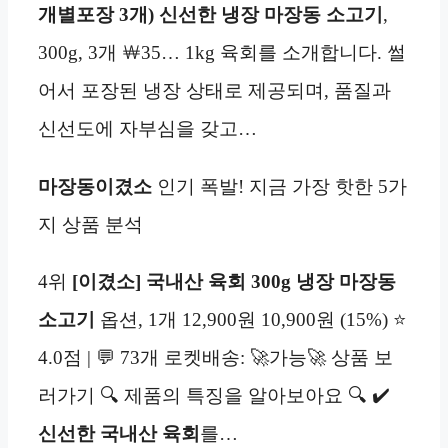
개별포장 3개) 신선한 냉장 마장동 소고기
,
300g, 3개 ￦35… 1kg 육회를 소개합니다. 썰
어서 포장된 냉장 상태로 제공되며, 품질과
신선도에 자부심을 갖고…
마장동
이겼소
인기 폭발! 지금 가장 핫한 5가
지 상품 분석
4위
[이겼소] 국내산 육회
300g
냉장 마장동
소고기
옵션, 1개 12,900원 10,900원 (15%) ⭐
4.0점 | 💬 73개 로켓배송: 🚀가능🚀 상품 보
러가기 🔍 제품의 특징을 알아보아요 🔍 ✔️
신선한
국내산 육회
를…