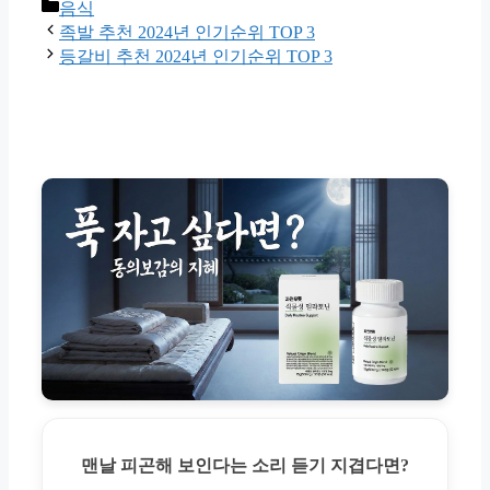
Categories
음식
족발 추천 2024년 인기순위 TOP 3
등갈비 추천 2024년 인기순위 TOP 3
맨날 피곤해 보인다는 소리 듣기 지겹다면?