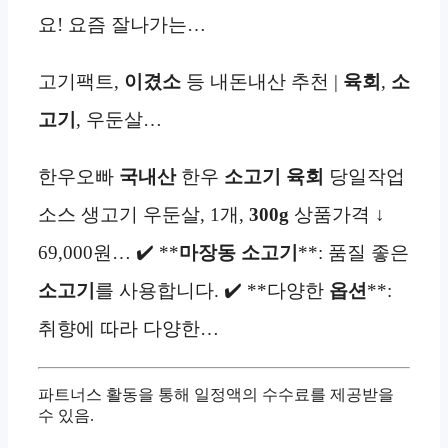
요! 요즘 잘나가는…
고기팩트,
이겼소
등 내돈내산 추천 |
육회
,
소
고기
, 우둔살…
한우오빠
국내산
한우
소고기
육회
당일작업
소스 생고기 우둔살, 1개,
300g
상품가격 ↓
69,000원… ✔️ **
마장동 소고기
**: 품질 좋은
소고기
를 사용합니다. ✔️ **다양한
옵션
**:
취향에 따라 다양한…
파트너스 활동을 통해 일정액의 수수료를 제공받을
수 있음.