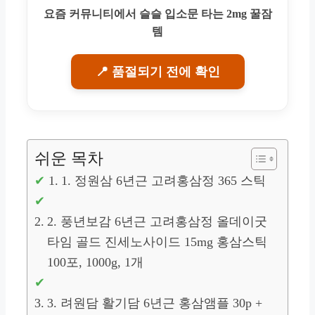
요즘 커뮤니티에서 슬슬 입소문 타는 2mg 꿀잠
템
📍 품절되기 전에 확인
쉬운 목차
1. 정원삼 6년근 고려홍삼정 365 스틱
2. 풍년보감 6년근 고려홍삼정 올데이굿
타임 골드 진세노사이드 15mg 홍삼스틱
100포, 1000g, 1개
3. 려원담 활기담 6년근 홍삼앰플 30p +