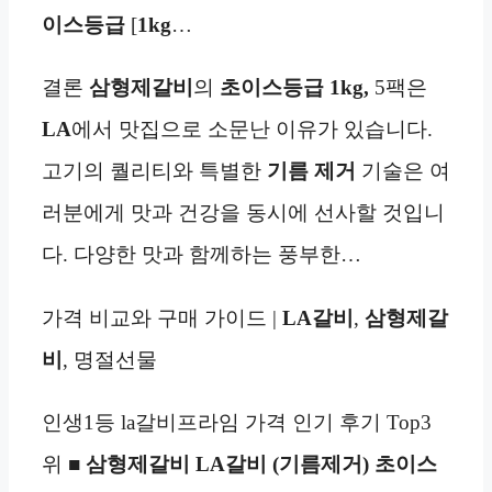
이스등급
[
1kg
…
결론
삼형제갈비
의
초이스등급
1kg,
5팩은
LA
에서 맛집으로 소문난 이유가 있습니다.
고기의 퀄리티와 특별한
기름 제거
기술은 여
러분에게 맛과 건강을 동시에 선사할 것입니
다. 다양한 맛과 함께하는 풍부한…
가격 비교와 구매 가이드 |
LA갈비
,
삼형제갈
비
, 명절선물
인생1등 la갈비프라임 가격 인기 후기 Top3
위 ■
삼형제갈비 LA갈비 (기름제거) 초이스