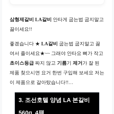
삼형제갈비 LA갈비
안타게 굽는법 굽지말고
끓이세요!!
좋겠습니다 ★
LA갈비
굽는법 굽지말고 끓
여서 졸이세요★~~ 그래야 안타요 뼈가 작고
초이스등급
짜지 않고
기름
기
제거
가 잘 된
제품 찾으시면 요거 한번 구입해 보세요 저는
이 제품으로 갈아탔습니다!!…
3. 조선호텔 양념 LA 본갈비
560g, 4팩