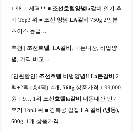
↓ 98… 제격** ■
조선호텔양념la
갈비
인기 후
기 Top3 위 ■
조선
양념 LA
갈비
750g 2인분
초이스 등급…
추천 |
조선호텔
,
LA
갈비
, 내돈내산, 비법
양
념
, 가격 비교…
[만원할인]
조선호텔
비법
양념
!!
La본갈비
2
팩+2팩 (총4팩), 4개,
560g
상품가격 ↓ 99,000
원 ↓ 9… 1위
조선호텔
la
갈비
내돈내산 인기
후기 Top3 위 ■ 경복궁 칼집
LA
갈비
(
냉동
),
600g, 1개 상품가격…