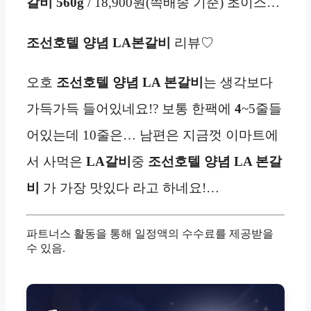
갈비 560g
/ 18,900원(쓱배송 기준) 초이스…
조선호텔 양념 LA본갈비
리뷰♡
오호
조선호텔 양념 LA 본갈비
는 생각보다
가득가득 들어있네요!? 보통 한팩에
4
~5줄들
어있는데 10줄은… 남편은 지금껏 이마트에
서 사먹은
LA
갈비
중
조선호텔 양념 LA 본갈
비
가 가장 맛있다 라고 하네요!…
파트너스 활동을 통해 일정액의 수수료를 제공받을
수 있음.