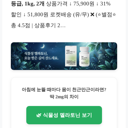
등급, 1kg, 2개
상품가격 ↓ 75,900원 ↓ 31%
할인 ↓ 51,800원 로켓배송 (유/무) ❌ (⭐별점⭐
총 4.5점 | 상품후기 2…
아침에 눈뜰 때마다 몸이 천근만근이라면?
딱 2mg의 차이
🌿 식물성 멜라토닌 보기