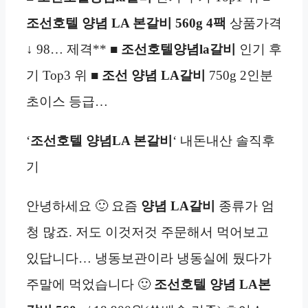
조선호텔 양념 LA 본갈비 560g
4팩
상품가격
↓ 98… 제격** ■
조선호텔양념la
갈비
인기 후
기 Top3 위 ■
조선
양념 LA
갈비
750g 2인분
초이스 등급…
‘
조선호텔 양념LA 본갈비
‘ 내돈내산 솔직후
기
안녕하세요 🙂 요즘
양념 LA
갈비
종류가 엄
청 많죠. 저도 이것저것 주문해서 먹어보고
있답니다… 냉동보관이라 냉동실에 뒀다가
주말에 먹었습니다 🙂
조선호텔 양념 LA본