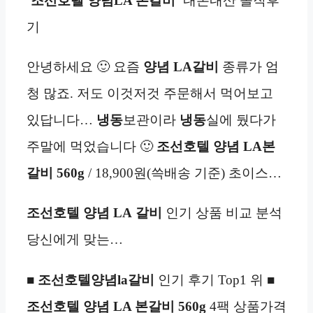
‘
조선호텔 양념LA 본갈비
‘ 내돈내산 솔직후
기
안녕하세요 🙂 요즘
양념 LA
갈비
종류가 엄
청 많죠. 저도 이것저것 주문해서 먹어보고
있답니다…
냉동
보관이라
냉동
실에 뒀다가
주말에 먹었습니다 🙂
조선호텔 양념 LA본
갈비 560g
/ 18,900원(쓱배송 기준) 초이스…
조선호텔 양념 LA
갈비
인기 상품 비교 분석
당신에게 맞는…
■
조선호텔양념la
갈비
인기 후기 Top1 위 ■
조선호텔 양념 LA 본갈비 560g
4팩 상품가격