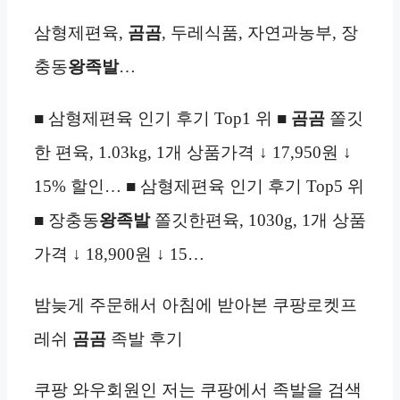
삼형제편육,
곰곰
, 두레식품, 자연과농부, 장
충동
왕족발
…
■ 삼형제편육 인기 후기 Top1 위 ■
곰곰
쫄깃
한 편육, 1.03kg, 1개 상품가격 ↓ 17,950원 ↓
15% 할인… ■ 삼형제편육 인기 후기 Top5 위
■ 장충동
왕족발
쫄깃한편육, 1030g, 1개 상품
가격 ↓ 18,900원 ↓ 15…
밤늦게 주문해서 아침에 받아본 쿠팡로켓프
레쉬
곰곰
족발 후기
쿠팡 와우회원인 저는 쿠팡에서 족발을 검색