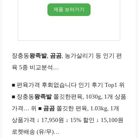
제품 보러가기
장충동
왕족발
,
곰곰
, 농가살리기 등 인기 편
육 5종 비교분석…
■ 편육가격 후회없습니다 인기 후기 Top1 위
■ 장충동
왕족발
쫄깃한편육, 1030g, 1개 상품
가격… 위 ■
곰곰
쫄깃한 편육, 1.03kg, 1개
상품가격 ↓ 17,950원 ↓ 15% 할인 ↓ 15,100원
로켓배송 (유/무)…