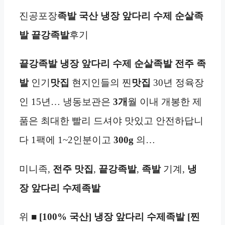
진공포장
족발
국산
냉장 앞다리 수제
순살족
발
끝강족발
후기
끝강족발
냉장 앞다리 수제
순살족발
전주
족
발
인기
맛집
현지인들의 찐
맛집
30년 정육장
인 15년… 냉동보관은
3개
월 이내 개봉한 제
품은 최대한 빨리 드셔야 맛있고 안전하답니
다 1팩에 1~2인분이고
300g
의…
미니족,
전주 맛집
,
끝강족발
,
족발
기계,
냉
장 앞다리 수제족발
위 ■
[100% 국산] 냉장 앞다리 수제족발 [찐