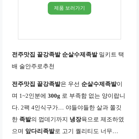
제품 보러가기
전주맛집 끝강족발
순살
수제족발
밀키트 택
배 술안주로추천
전주맛집 끝강족발
은 우선
순살
수제족발
이
며 1~2인분에
300g
로 부족함 없는 양이랍니
다. 2팩 4인식구가… 야들야들한 살과 쫄깃
한
족발
의 껍데기까지
냉장
육으로 제조하였
으며
앞다리
족발
로 고기 퀄리티도 너무…