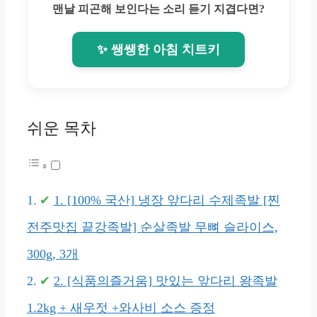
맨날 피곤해 보인다는 소리 듣기 지겹다면?
✨ 쌩쌩한 아침 치트키
쉬운 목차
1. [100% 국산] 냉장 앞다리 수제족발 [찐
전주맛집 끝강족발] 순살족발 무뼈 슬라이스,
300g, 3개
2. [식품의즐거움] 맛있는 앞다리 왕족발
1.2kg + 새우젓 +와사비 소스 증정