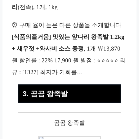
리
(전족), 1개, 1kg
⏰ 구매 율이 높은 다른 상품을 소개합니다
[식품의즐거움] 맛있는 앞다리 왕족발 1.2kg
+ 새우젓
+
와사비
소스 증정
, 1개 ￦13,870
원 할인률 : 22% 17,900 원 별점 : ⭐⭐⭐⭐⭐ 리
뷰 : [1327] 최저가 기회를…
3. 곰곰 왕족발
곰곰 왕족발