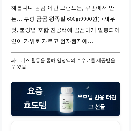
해봅니다 곰곰 이란 브랜드는, 쿠팡에서 만
든… 쿠팡
곰곰 왕족발
600g(9900원) +새우
젓, 불양념 포함 진공팩에 꼼꼼하게 밀봉되어
있어 가위로 자르고 전자렌지에…
파트너스 활동을 통해 일정액의 수수료를 제공받을
수 있음.