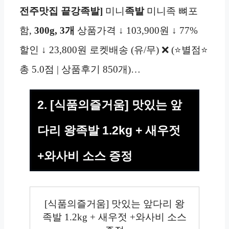
전주맛집 끝강족발]
미니
족발
미니족 뼈포
함,
300g, 3개
상품가격 ↓ 103,900원 ↓ 77%
할인 ↓ 23,800원 로켓배송 (유/무) ❌ (⭐별점⭐
총 5.0점 | 상품후기 850개)…
2. [식품의즐거움] 맛있는 앞
다리 왕족발 1.2kg + 새우젓
+와사비 소스 증정
[식품의즐거움] 맛있는 앞다리 왕
족발 1.2kg + 새우젓 +와사비 소스