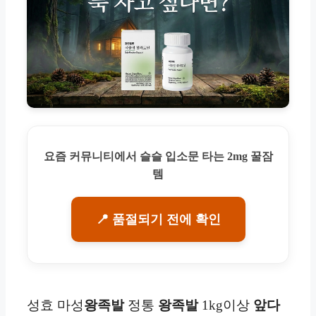
요즘 커뮤니티에서 슬슬 입소문 타는 2mg 꿀잠
템
📍 품절되기 전에 확인
성효 마성
왕족발
정통
왕족발
1kg이상
앞다