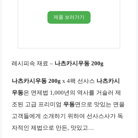
제품 보러가기
레시피속 재료 –
나츠카시우동
200g
나츠카시우동
200g
x 4팩 선사스
나츠카시
우동
은 면제법 1,000년의 역사를 거슬러 제
조된 고급 프리미엄
우동
면으로 맛있는 면을
고객들에게 소개하기 위하여 선사스사가 독
자적인 제법으로 만든, 맛있고…