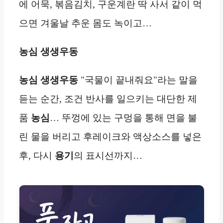
에 어묵, 볶음김치, 구운계란 딱 사서 같이 먹
으면 겨울날 추운 몸도 녹이고…
농심 생생우동
농심 생생우동
"국물이 끝내줘요"라는 말을
듣는 순간, 조건 반사를 일으키는 대단한 제
품
농심
… 뚜껑에 있는 구멍을 통해 면을 불
린 물을 버리고 후레이크와 액상소스를 넣은
후, 다시
용기
의 표시선까지…