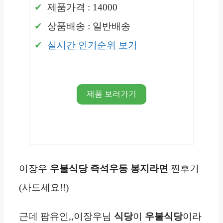
제품가격 : 14000
상품배송 : 일반배송
실시간 인기순위 보기
제품 보러가기
이장우
우불식당 즉석우동 봉지라면
찐후기
(사드세요!!)
근데 팜유인,,이장우님
식당
이
우불식당
이라