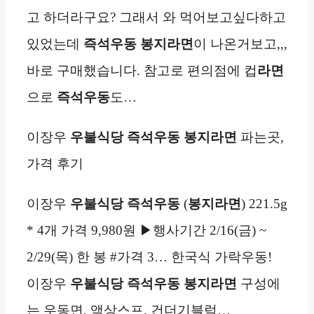
고 하더라구요? 그래서 와 먹어보고싶다하고
있었는데
즉석우동 봉지라면
이 나온거보고,,,
바로 구매했습니다. 참고로 편의점에 컵
라면
으로
즉석우동
도…
이장우
우불식당 즉석우동 봉지라면
파는곳,
가격 후기
이장우
우불식당 즉석우동
(
봉지라면
) 221.5g
* 4개 가격 9,980원 ▶행사기간 2/16(금) ~
2/29(목) 한 봉 #가격 3… 한국식 가락우동!
이장우
우불식당 즉석우동 봉지라면
구성에
는 우동면, 액상스프, 건더기블럭…