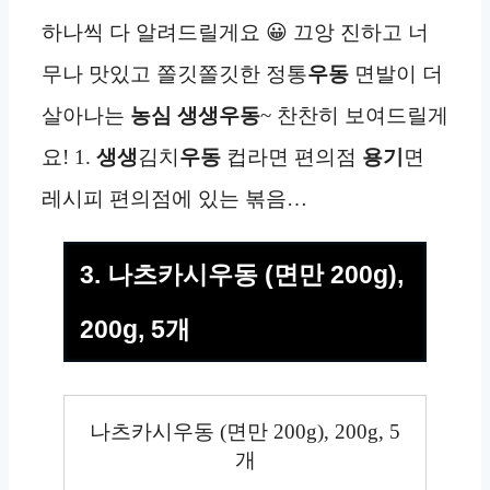
하나씩 다 알려드릴게요 😀 끄앙 진하고 너
무나 맛있고 쫄깃쫄깃한 정통
우동
면발이 더
살아나는
농심 생생우동
~ 찬찬히 보여드릴게
요! 1.
생생
김치
우동
컵라면 편의점
용기
면
레시피 편의점에 있는 볶음…
3. 나츠카시우동 (면만 200g),
200g, 5개
나츠카시우동 (면만 200g), 200g, 5
개