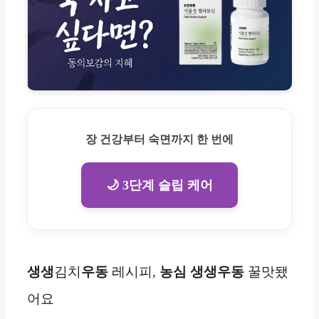
장 건강부터 숙면까지 한 번에
🌙 3단계 슬립 케어
생생
김치
우동
레시피,
농심 생생우동
꿀맛됐
어요