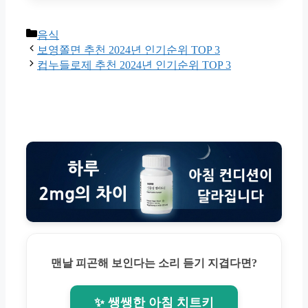
Categories
음식
보영쫄면 추천 2024년 인기순위 TOP 3
컵누들로제 추천 2024년 인기순위 TOP 3
맨날 피곤해 보인다는 소리 듣기 지겹다면?
✨ 쌩쌩한 아침 치트키