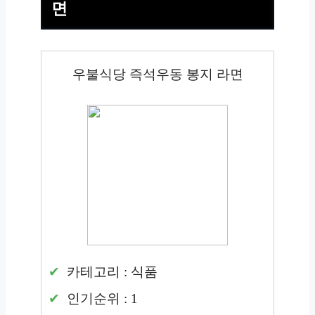
면
우불식당 즉석우동 봉지 라면
카테고리 : 식품
인기순위 : 1