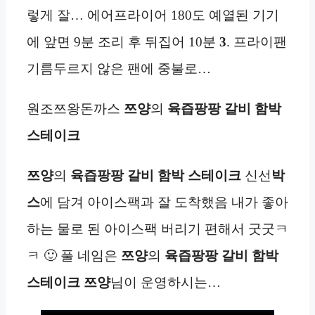
렇게 잘… 에어프라이어 180도 예열된 기기
에 앞면 9분 조리 후 뒤집어 10분
3
. 프라이팬
기름두르지 않은 팬에 중불로…
원조쯔왕돈까스
쯔양
의
육즙팡팡 갈비 함박
스테이크
쯔양
의
육즙팡팡 갈비 함박 스테이크
신선
박
스
에 담겨 아이스팩과 잘 도착했음 내가 좋아
하는 물로 된 아이스팩 버리기 편해서 굿굿ㅋ
ㅋ 🙂 풀 네임은
쯔양
의
육즙팡팡 갈비 함박
스테이크
쯔양
님이 운영하시는…