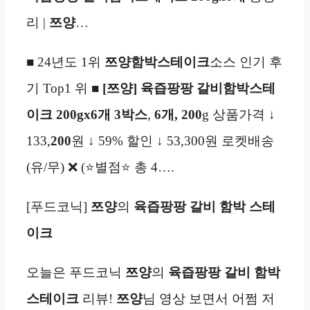
리 |
쯔양
…
■ 24년도 1위
쯔양
함박스테이크
소스 인기 후
기 Top1 위 ■
[쯔양] 육즙팡팡 갈비함박스테
이크 200gx6개
3박스
,
6개,
200
g 상품가격 ↓
133,
200
원 ↓ 59% 할인 ↓ 53,300원 로켓배송
(유/무) ❌ (⭐별점⭐ 총 4….
[푸드코닉]
쯔양
의
육즙팡팡 갈비 함박 스테
이크
오늘은 푸드코닉
쯔양
의
육즙팡팡 갈비 함박
스테이크
리뷰!
쯔양
님 영상 보면서 어쩜 저