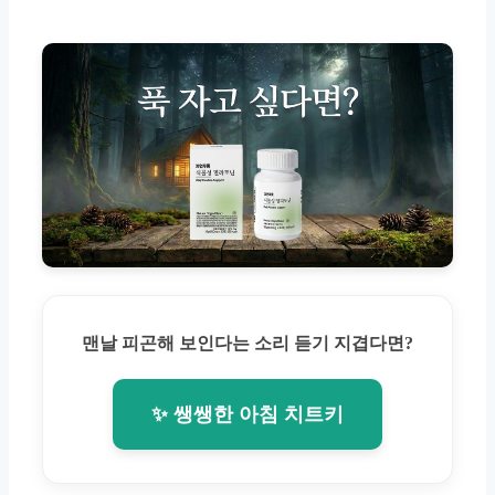
맨날 피곤해 보인다는 소리 듣기 지겹다면?
✨ 쌩쌩한 아침 치트키