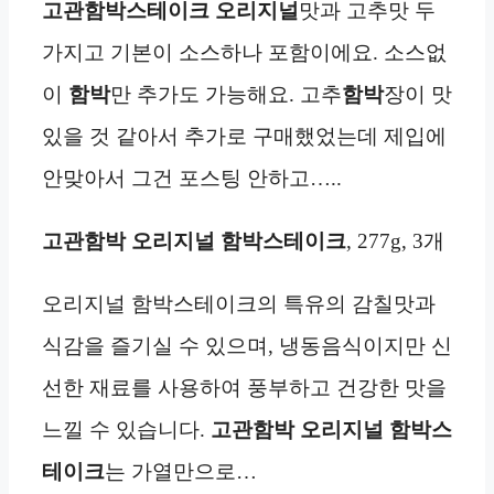
고관함박
스테이크
오리지널
맛과 고추맛 두
가지고 기본이 소스하나 포함이에요. 소스없
이
함박
만 추가도 가능해요. 고추
함박
장이 맛
있을 것 같아서 추가로 구매했었는데 제입에
안맞아서 그건 포스팅 안하고…..
고관함박 오리지널 함박스테이크
, 277g, 3개
오리지널 함박스테이크의 특유의 감칠맛과
식감을 즐기실 수 있으며, 냉동음식이지만 신
선한 재료를 사용하여 풍부하고 건강한 맛을
느낄 수 있습니다.
고관함박 오리지널 함박스
테이크
는 가열만으로…