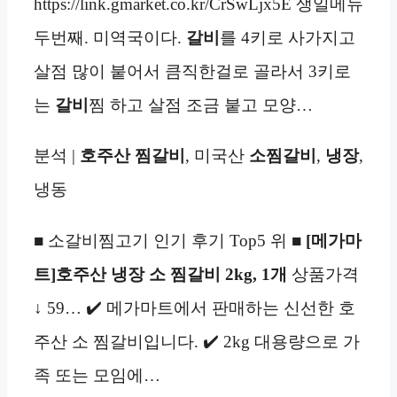
https://link.gmarket.co.kr/CrSwLjx5E 생일메뉴
두번째. 미역국이다.
갈비
를 4키로 사가지고
살점 많이 붙어서 큼직한걸로 골라서 3키로
는
갈비
찜 하고 살점 조금 붙고 모양…
분석 |
호주산
찜갈비
, 미국산
소찜갈비
,
냉장
,
냉동
■ 소갈비찜고기 인기 후기 Top5 위 ■
[메가마
트]호주산 냉장 소 찜갈비 2kg, 1개
상품가격
↓ 59… ✔️ 메가마트에서 판매하는 신선한 호
주산 소 찜갈비입니다. ✔️ 2kg 대용량으로 가
족 또는 모임에…