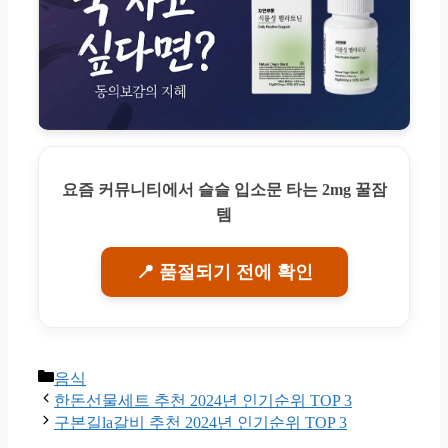
요즘 커뮤니티에서 슬슬 입소문 타는 2mg 꿀잠
템
📍 품절되기 전에 확인
Categories
음식
한돈선물세트 추천 2024년 인기순위 TOP 3
구본길la갈비 추천 2024년 인기순위 TOP 3