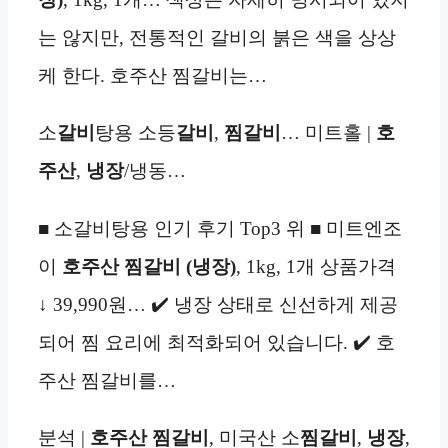
는 않지만, 전통적인 갈비의 붉은 색을 상상
케 한다. 호주산 찜갈비는…
소
갈비
탕용 소등
갈비
,
찜갈비
… 미트홀 |
호
주산
,
냉장
/냉동…
■ 소갈비탕용 인기 후기 Top3 위 ■ 미트엔조
이
호주산 찜갈비 (냉장)
, 1kg, 1개 상품가격
↓ 39,990원… ✔️ 냉장 상태로 신선하게 제공
되어 찜 요리에 최적화되어 있습니다. ✔️ 호
주산 찜갈비를…
분석 |
호주산 찜갈비
, 미국산 소
찜갈비
,
냉장
,