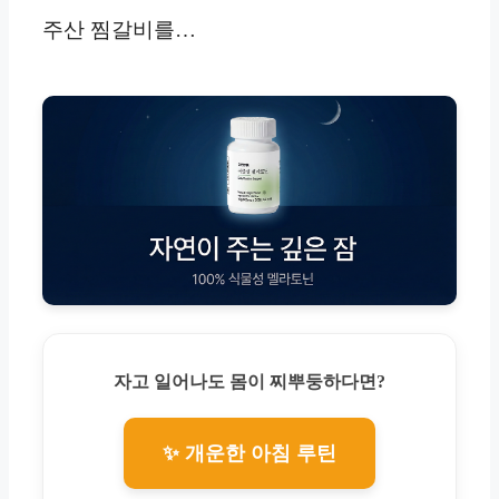
주산 찜갈비를…
자고 일어나도 몸이 찌뿌둥하다면?
✨ 개운한 아침 루틴