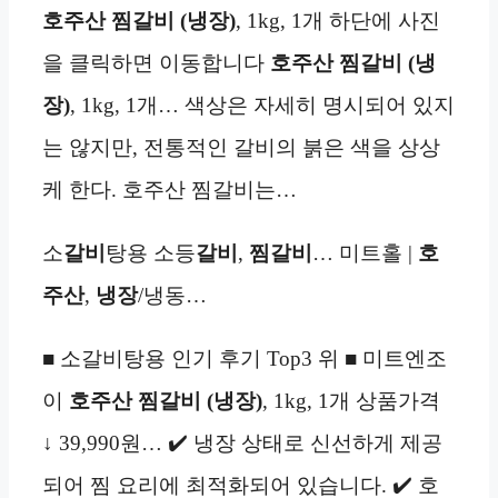
호주산 찜갈비 (냉장)
, 1kg, 1개 하단에 사진
을 클릭하면 이동합니다
호주산 찜갈비 (냉
장)
, 1kg, 1개… 색상은 자세히 명시되어 있지
는 않지만, 전통적인 갈비의 붉은 색을 상상
케 한다. 호주산 찜갈비는…
소
갈비
탕용 소등
갈비
,
찜갈비
… 미트홀 |
호
주산
,
냉장
/냉동…
■ 소갈비탕용 인기 후기 Top3 위 ■ 미트엔조
이
호주산 찜갈비 (냉장)
, 1kg, 1개 상품가격
↓ 39,990원… ✔️ 냉장 상태로 신선하게 제공
되어 찜 요리에 최적화되어 있습니다. ✔️ 호