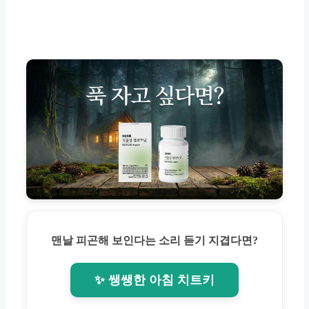
맨날 피곤해 보인다는 소리 듣기 지겹다면?
✨ 쌩쌩한 아침 치트키