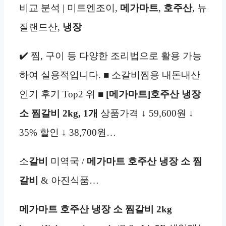
비교 분석 | 미트엔조이,
메가마트
,
호주산
, 뉴
질랜드산,
냉장
✔️ 찜, 구이 등 다양한 조리법으로 활용 가능
하여 실용적입니다. ■ 소갈비찜용 내돈내산
인기 후기 Top2 위 ■
[메가마트]호주산 냉장
소 찜갈비 2kg, 1개
상품가격 ↓ 59,600원 ↓
35% 할인 ↓ 38,700원…
소
갈비
미역국 /
메가마트
호주산 냉장 소 찜
갈비
& 아진식품…
메가마트
호주산 냉장 소 찜갈비 2kg