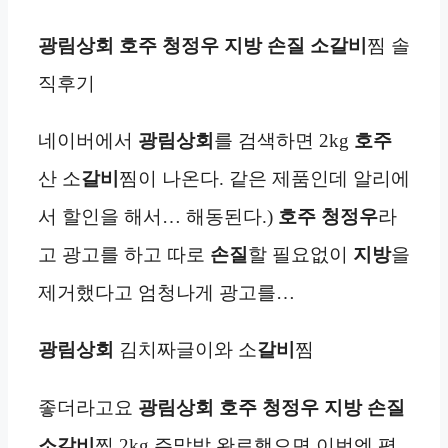
광림상회 호주 청정우 지방 손질 소
갈비
찜 솔
직후기
네이버에서
광림상회
를 검색하면 2kg
호주
산 소
갈비
찜이 나온다. 같은 제품인데 알리에
서 할인을 해서… 해동된다.)
호주 청정우
라
고 광고를 하고 따로
손질
할 필요없이
지방
을
제거했다고 엄청나게 광고를…
광림상회
김치짜글이와 소
갈비
찜
좋더라고요
광림상회 호주 청정우 지방 손질
소
갈비
찜 2kg 주말밥 완료했으면 이번엔 평