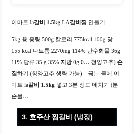
이마트 la
갈비 1.5kg
LA
갈비
찜 만들기
5kg 용 중량 500g 칼로리 775kcal 100g 당
155 kcal 나트륨 2270mg 114% 탄수화물 36g
11% 당류 35 g 35%
지방
0g 0… 청양고추)
손
질
하기 (청양고추 생략 가능) _ 끓는 물에 이
마트 la
갈비 1.5kg
넣고 3분 정도 데치기 (분
순물…
3. 호주산 찜갈비 (냉장)