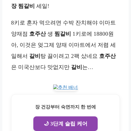
장
찜갈비
세일!
8키로 혼자 먹으려면 수박 잔치해야 이마트
양재점
호주산
생
찜갈비
1키로에 18800원
아, 이것은 엊그제 양재 이마트에서 저렴 세
일해서
갈비
탕 끓이려고 2팩 샀네요
호주산
은 미국산보다 맛없지만
갈비
는…
장 건강부터 숙면까지 한 번에
🌙 3단계 슬립 케어