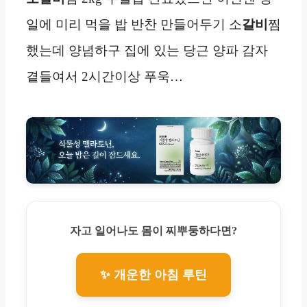
일에 미리 먹을 밥 반찬 만들어두기 소
갈비
찜
했는데 양념하구 집에 있는 당근 양파 감자
곁들여서 2시간이상 푸욱…
자고 일어나도 몸이 찌뿌둥하다면?
✨ 개운한 아침 루틴