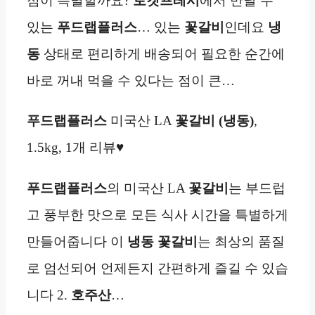
점이 특별할까요?
로켓프레시
에서 만날 수
있는
푸드랩플러스
… 있는
꽃갈비
인데요
냉
동
상태로 편리하게 배송되어 필요한 순간에
바로 꺼내 먹을 수 있다는 점이 큰…
푸드랩플러스
미국산 LA
꽃갈비
(냉동)
,
1.5kg, 1개 리뷰♥
푸드랩플러스
의 미국산 LA
꽃갈비
는 부드럽
고 풍부한 맛으로 모든 식사 시간을 특별하게
만들어줍니다 이
냉동
꽃갈비
는 최상의 품질
로 엄선되어 언제든지 간편하게 즐길 수 있습
니다 2.
호주산
…