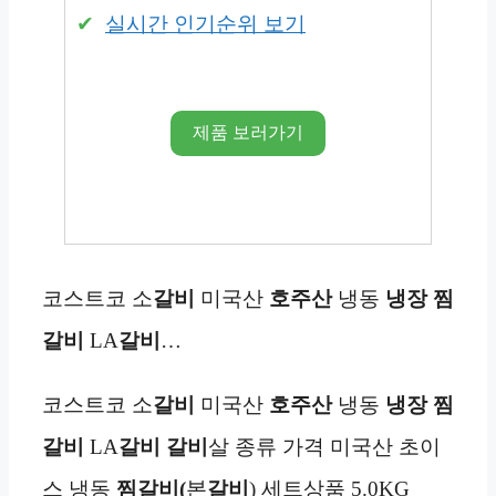
실시간 인기순위 보기
제품 보러가기
코스트코 소
갈비
미국산
호주산
냉동
냉장
찜
갈비
LA
갈비
…
코스트코 소
갈비
미국산
호주산
냉동
냉장
찜
갈비
LA
갈비
갈비
살 종류 가격 미국산 초이
스 냉동
찜갈비(
본
갈비
) 세트상품 5.0KG