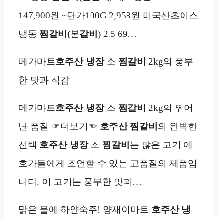
147,900원 ~단가100G 2,958원 미국산초이스
냉동
찜갈비(
본
갈비
) 2.5 69…
메가마트
호주산
냉장
소
찜갈비
2kg의 풍부
한 맛과 식감
메가마트
호주산
냉장
소
찜갈비
2kg의 뛰어
난 품질 ☞더보기☜
호주산 찜갈비
의 완벽한
선택
호주산
냉장
소
찜갈비
는 많은 고기 애
호가들에게 조언할 수 있는 고품질의 제품입
니다. 이 고기는 풍부한 맛과…
맑은 물에 하얀숙주! 양재이마트
호주산
냉