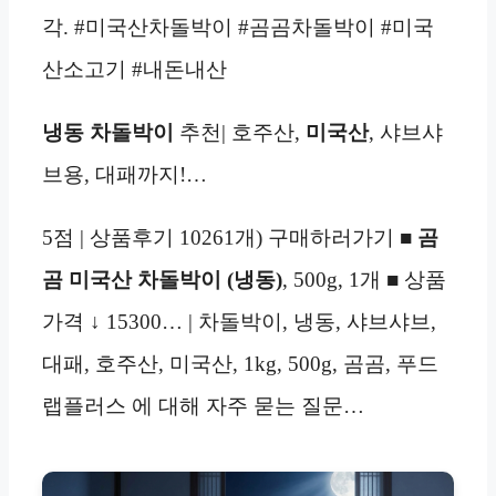
각. #미국산차돌박이 #곰곰차돌박이 #미국
산소고기 #내돈내산
냉동
차돌박이
추천| 호주산,
미국산
, 샤브샤
브용, 대패까지!…
5점 | 상품후기 10261개) 구매하러가기 ■
곰
곰 미국산 차돌박이 (냉동)
, 500g, 1개 ■ 상품
가격 ↓ 15300… | 차돌박이, 냉동, 샤브샤브,
대패, 호주산, 미국산, 1kg, 500g, 곰곰, 푸드
랩플러스 에 대해 자주 묻는 질문…