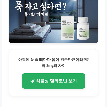
아침에 눈뜰 때마다 몸이 천근만근이라면?
딱 2mg의 차이
🌿 식물성 멜라토닌 보기