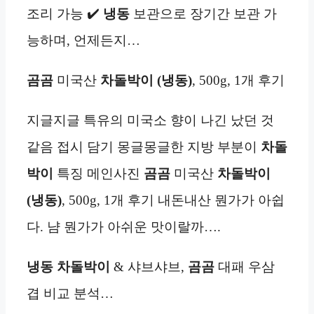
조리 가능 ✔️
냉동
보관으로 장기간 보관 가
능하며, 언제든지…
곰곰
미국산
차돌박이 (냉동)
, 500g, 1개 후기
지글지글 특유의 미국소 향이 나긴 났던 것
같음 접시 담기 몽글몽글한 지방 부분이
차돌
박이
특징 메인사진
곰곰
미국산
차돌박이
(냉동)
, 500g, 1개 후기 내돈내산 뭔가가 아쉽
다. 냠 뭔가가 아쉬운 맛이랄까….
냉동
차돌박이
& 샤브샤브,
곰곰
대패 우삼
겹 비교 분석…