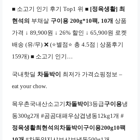
■ 소고기 인기 후기 Top1 위 ■
[정육생활]
최
현석의
부채살
구이용 200g*10팩, 10개
상품
가격 ↓ 89,900원 ↓ 26% 할인 ↓ 65,900원 로켓
배송 (유/무) ❌ (⭐별점⭐ 총 4.5점 | 상품후기
159개) ■ 소고기 인기…
국내핫딜
차돌박이
최저가 가격쇼핑정보 –
eat your chow.
목우촌국내산소고기
차돌박이
3등급
구이용
냉
동300g2개 #곰곰대패우삼겹냉동12kg1개 #
정육생활
최현석의차돌박이구이용200g
10팩
10개
#차돌양지샤브샤브냉동500g1개