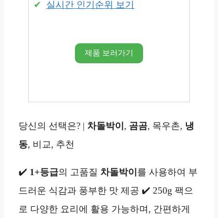
실시간 인기순위 보기
제품 보러가기
당신의 선택은? |
차돌박이
,
곰곰
, 목우촌,
냉
동
, 비교, 추천
✔️
1+등급
의 고품질
차돌박이
를 사용하여 부
드러운 식감과 풍부한 맛 제공 ✔️ 250g 팩으
로 다양한 요리에 활용 가능하며, 간편하게