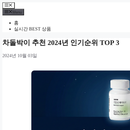
Skip
Menu
to
Menu
content
홈
실시간 BEST 상품
차돌박이 추천 2024년 인기순위 TOP 3
2024년 10월 03일