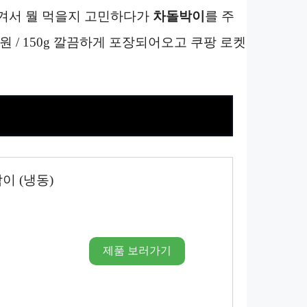
겨서 뭘 먹을지 고민하다가
차돌박이
를 주
990원 / 150g 깔끔하게 포장되어오고 쿠팡 로켓
이 (냉동)
시
제품 보러가기