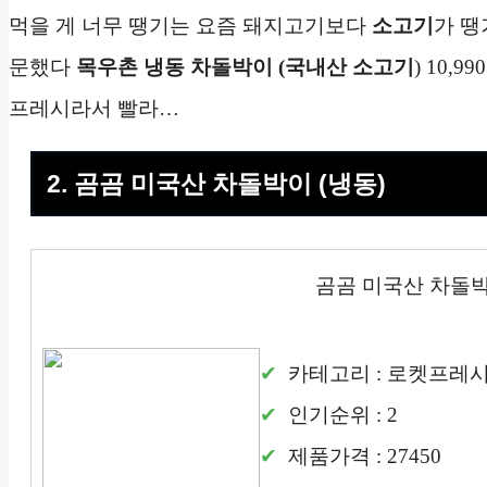
먹을 게 너무 땡기는 요즘 돼지고기보다
소고기
가 땡
문했다
목우촌
냉동
차돌박이 (
국내산 소고기
) 10,
프레시라서 빨라…
2. 곰곰 미국산 차돌박이 (냉동)
곰곰 미국산 차돌박
카테고리 : 로켓프레
인기순위 : 2
제품가격 : 27450