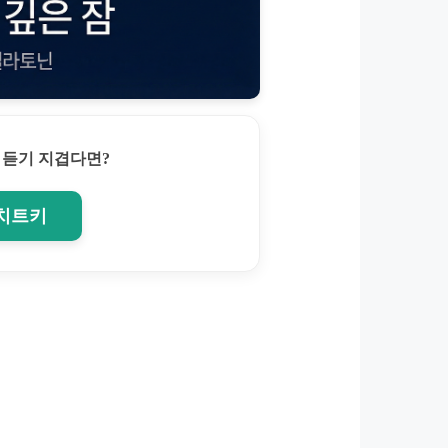
 듣기 지겹다면?
 치트키