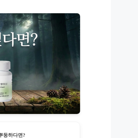
찌뿌둥하다면?