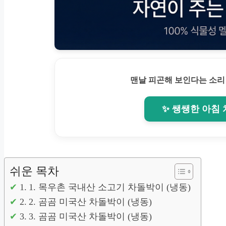
맨날 피곤해 보인다는 소리
✨ 쌩쌩한 아침
쉬운 목차
1. 목우촌 국내산 소고기 차돌박이 (냉동)
2. 곰곰 미국산 차돌박이 (냉동)
3. 곰곰 미국산 차돌박이 (냉동)