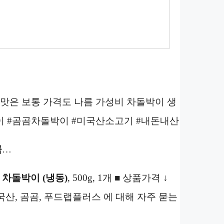
 일단 맛은 보통 가격도 나름 가성비 차돌박이 생
박이 #곰곰차돌박이 #미국산소고기 #내돈내산
곰
…
 차돌박이 (냉동)
, 500g, 1개 ■ 상품가격 ↓
 미국산, 곰곰, 푸드랩플러스 에 대해 자주 묻는