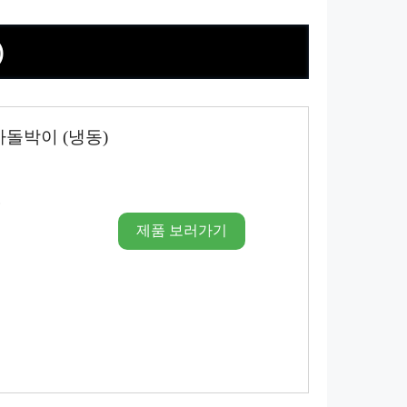
)
돌박이 (냉동)
시
제품 보러가기