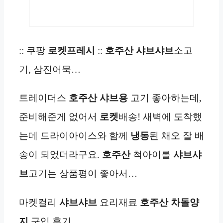
:: 쿠팡
로켓프레시
::
호주산
샤브샤브
소고
기, 삼진어묵…
트레이더스
호주산
샤브용
고기 좋아하는데,
준비해준게 없어서
로켓
배송! 새벽에 도착했
는데 드라이아이스와 함께
냉동
된 채오 잘 배
송이 되었더라구요.
호주산
척아이롤
샤브샤
브
고기는 상품평이 좋아서…
마켓컬리
샤브샤브
요리재료
호주산 차돌양
지
구입 후기