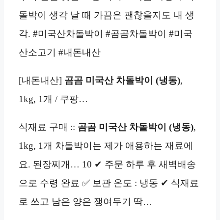
돌박이 생각 날 때 가끔은 괜찮을지도 내 생
각. #미국산차돌박이 #곰곰차돌박이 #미국
산소고기 #내돈내산
[내돈내산]
곰곰 미국산 차돌박이 (냉동)
,
1kg, 1개 / 쿠팡…
식재료 구매 ::
곰곰 미국산 차돌박이 (냉동)
,
1kg, 1개 차돌박이는 제가 애용하는 재료에
요. 된장찌개… 10 ✔ 주문 하루 후 새벽배송
으로 수령 완료 ✅ 보관 온도 : 냉동 ✔ 식재료
로 쓰고 남은 양은 쟁여두기 딱…