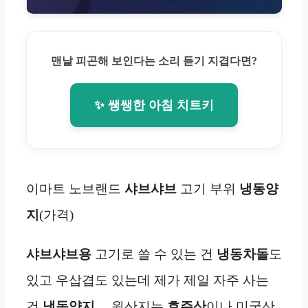
맨날 피곤해 보인다는 소리 듣기 지겹다면?
✨ 쌩쌩한 아침 치트키
이마트 노브랜드
샤브샤브
고기 부위
냉동
양
지
(가격)
샤브샤브용
고기로 쓸 수 있는 건
냉동
차돌
도
있고 우삽겹도 있는데 제가 제일 자주 사는
건
냉동
양지
… 원산지는
호주산
이나 미국산