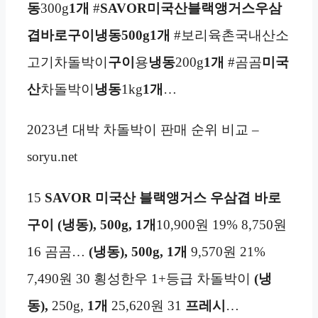
동
300g
1개
#
SAVOR미국산블랙앵거스우삼
겹바로구이
냉동
500g
1개
#보리육촌국내산소
고기차돌박이
구이
용
냉동
200g
1개
#곰곰
미국
산
차돌박이
냉동
1kg
1개
…
2023년 대박 차돌박이 판매 순위 비교 –
soryu.net
15
SAVOR 미국산 블랙앵거스 우삼겹 바로
구이 (냉동), 500g, 1개
10,900원 19% 8,750원
16 곰곰…
(냉동), 500g, 1개
9,570원 21%
7,490원 30 횡성한우 1+등급 차돌박이
(냉
동),
250g,
1개
25,620원 31
프레시
…