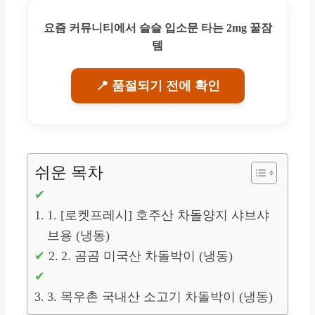
요즘 커뮤니티에서 슬슬 입소문 타는 2mg 꿀잠
템
📍 품절되기 전에 확인
쉬운 목차
1. [로켓프레시] 호주산 차돌양지 샤브샤
브용 (냉동)
2. 곰곰 미국산 차돌박이 (냉동)
3. 목우촌 국내산 소고기 차돌박이 (냉동)