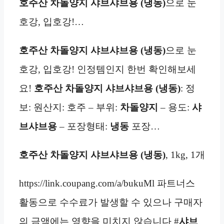
호주산 차돌양지 샤브샤브용 (냉동)
으로 눈
호강, 입호강!…
호주산 차돌양지 샤브샤브용 (냉동)
으로 눈
호강, 입호강! 인정템인지 한번 확인해보세
요!
호주산 차돌양지 샤브샤브용 (냉동)
: 정
보: 원산지: 호주 – 부위:
차돌양지
– 용도:
샤
브샤브용
– 포장형태:
냉동
포장…
호주산 차돌양지 샤브샤브용 (냉동)
, 1kg, 1개
https://link.coupang.com/a/bukuMl 파트너스
활동으로 수수료가 발생할 수 있으나 구매자
의 금액에는 영향을 미치지 않습니다 #
샤브