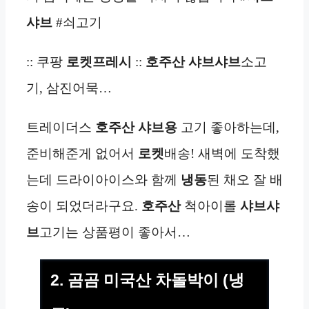
샤브
#쇠고기
:: 쿠팡
로켓프레시
::
호주산
샤브샤브
소고
기, 삼진어묵…
트레이더스
호주산
샤브용
고기 좋아하는데,
준비해준게 없어서
로켓
배송! 새벽에 도착했
는데 드라이아이스와 함께
냉동
된 채오 잘 배
송이 되었더라구요.
호주산
척아이롤
샤브샤
브
고기는 상품평이 좋아서…
2. 곰곰 미국산 차돌박이 (냉