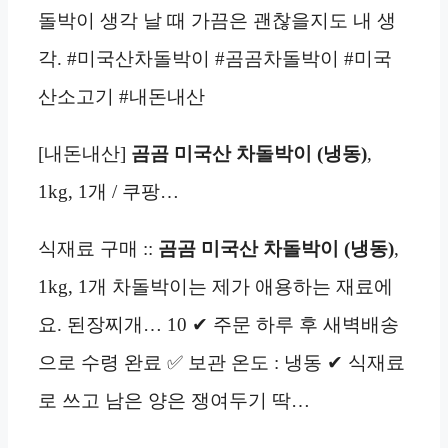
돌박이 생각 날 때 가끔은 괜찮을지도 내 생
각. #미국산차돌박이 #곰곰차돌박이 #미국
산소고기 #내돈내산
[내돈내산]
곰곰 미국산 차돌박이 (냉동)
,
1kg, 1개 / 쿠팡…
식재료 구매 ::
곰곰 미국산 차돌박이 (냉동)
,
1kg, 1개 차돌박이는 제가 애용하는 재료에
요. 된장찌개… 10 ✔ 주문 하루 후 새벽배송
으로 수령 완료 ✅ 보관 온도 : 냉동 ✔ 식재료
로 쓰고 남은 양은 쟁여두기 딱…