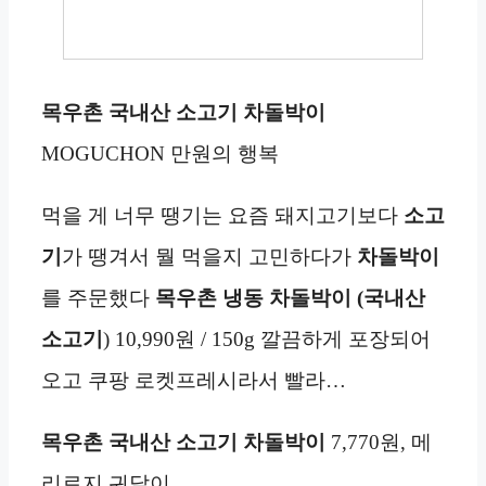
목우촌 국내산 소고기 차돌박이
MOGUCHON 만원의 행복
먹을 게 너무 땡기는 요즘 돼지고기보다
소고
기
가 땡겨서 뭘 먹을지 고민하다가
차돌박이
를 주문했다
목우촌
냉동
차돌박이 (
국내산
소고기
) 10,990원 / 150g 깔끔하게 포장되어
오고 쿠팡 로켓프레시라서 빨라…
목우촌 국내산 소고기 차돌박이
7,770원, 메
리로지 귀달이…