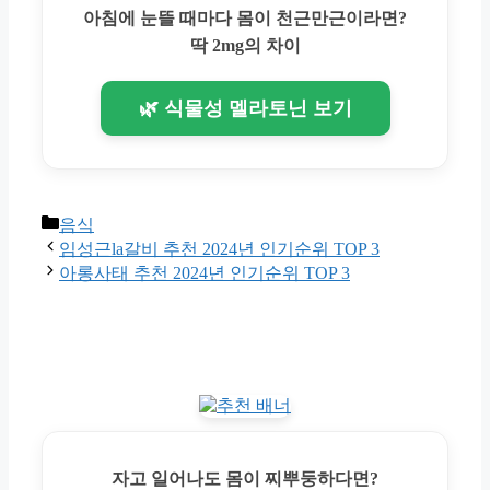
아침에 눈뜰 때마다 몸이 천근만근이라면?
딱 2mg의 차이
🌿 식물성 멜라토닌 보기
Categories
음식
임성근la갈비 추천 2024년 인기순위 TOP 3
아롱사태 추천 2024년 인기순위 TOP 3
자고 일어나도 몸이 찌뿌둥하다면?