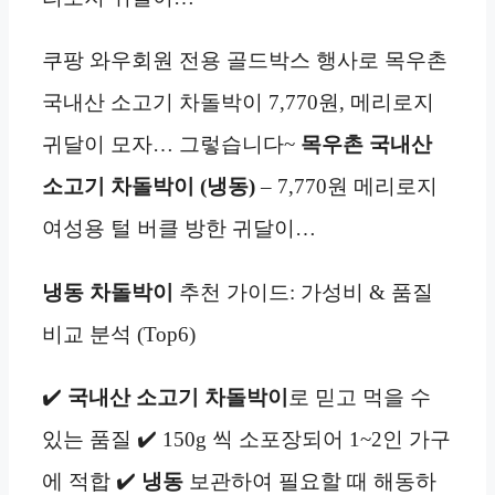
쿠팡 와우회원 전용 골드박스 행사로 목우촌
국내산 소고기 차돌박이 7,770원, 메리로지
귀달이 모자… 그렇습니다~
목우촌 국내산
소고기 차돌박이 (냉동)
– 7,770원 메리로지
여성용 털 버클 방한 귀달이…
냉동
차돌박이
추천 가이드: 가성비 & 품질
비교 분석 (Top6)
✔️
국내산 소고기 차돌박이
로 믿고 먹을 수
있는 품질 ✔️ 150g 씩 소포장되어 1~2인 가구
에 적합 ✔️
냉동
보관하여 필요할 때 해동하