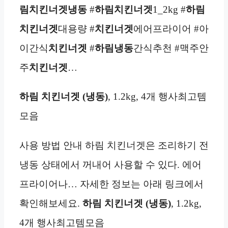
림치킨너겟
냉동
#
하림치킨너겟
1_2kg #
하림
치킨너겟
대용량 #
치킨너겟
에어프라이어 #아
이간식
치킨너겟
#
하림
냉동
간식추천 #맥주안
주
치킨너겟
…
하림 치킨너겟 (냉동)
, 1.2kg, 4개 행사최고템
모음
사용 방법 안내 하림 치킨너겟은 조리하기 전
냉동 상태에서 꺼내어 사용할 수 있다. 에어
프라이어나… 자세한 정보는 아래 링크에서
확인해보세요.
하림 치킨너겟 (냉동)
, 1.2kg,
4개 행사최고템모음