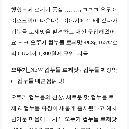
했었는데 로제가 품절……..ㅠㅋㅋㅋ 우무 아
이스크림이 나온다는 이야기에 CU에 갔다가
컵누들 로제맛을 발견하고 대신 구입해왔어
요 ㅋㅋ
오뚜기 컵누들 로제맛 49.8g
165칼로
리 CU에서 1,800원에 구입. 지금…
오뚜기
_NEW
컵누들 로제맛
/
컵누들
짜장맛
(+
컵누들
매콤찜닭맛)
오뚜기 컵누들의 신상, 새로운 맛 컵누들 로
제 & 컵누들 짜장이 새롭게 출시됐다고 해서
반가운 마음에… 시식
오뚜기 컵누들 로제맛