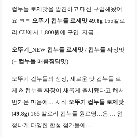
컵누들 로제맛을 발견하고 대신 구입해왔어
요 ㅋㅋ
오뚜기 컵누들 로제맛 49.8g
165칼로
리 CU에서 1,800원에 구입. 지금…
오뚜기
_NEW
컵누들 로제맛
/
컵누들
짜장맛
(+
컵누들
매콤찜닭맛)
오뚜기 컵누들의 신상, 새로운 맛 컵누들 로
제 & 컵누들 짜장이 새롭게 출시됐다고 해서
반가운 마음에… 시식
오뚜기 컵누들 로제맛
(
49.8g
) 165 칼로리 컵누들 원료명…은 … 엄
청나게 다양한 합성 첨가물에…