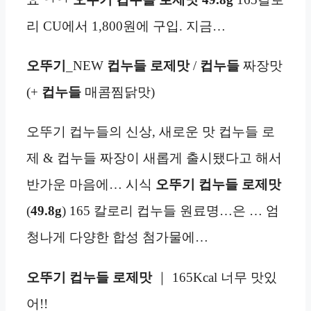
리 CU에서 1,800원에 구입. 지금…
오뚜기
_NEW
컵누들 로제맛
/
컵누들
짜장맛
(+
컵누들
매콤찜닭맛)
오뚜기 컵누들의 신상, 새로운 맛 컵누들 로
제 & 컵누들 짜장이 새롭게 출시됐다고 해서
반가운 마음에… 시식
오뚜기 컵누들 로제맛
(
49.8g
) 165 칼로리 컵누들 원료명…은 … 엄
청나게 다양한 합성 첨가물에…
오뚜기 컵누들 로제맛
｜ 165Kcal 너무 맛있
어!!