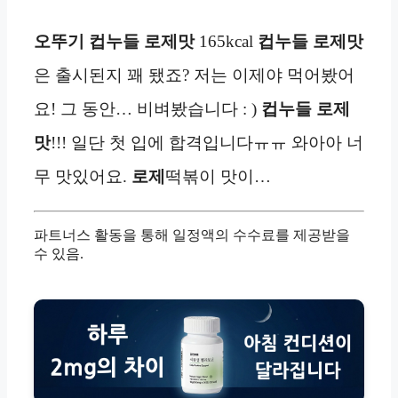
오뚜기 컵누들 로제맛
165kcal
컵누들 로제맛
은 출시된지 꽤 됐죠? 저는 이제야 먹어봤어
요! 그 동안… 비벼봤습니다 : )
컵누들 로제
맛
!!! 일단 첫 입에 합격입니다ㅠㅠ 와아아 너
무 맛있어요.
로제
떡볶이 맛이…
파트너스 활동을 통해 일정액의 수수료를 제공받을
수 있음.