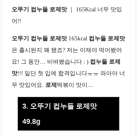
오뚜기 컵누들 로제맛
｜ 165Kcal 너무 맛있
어!!
오뚜기 컵누들 로제맛
165kcal
컵누들 로제맛
은 출시된지 꽤 됐죠? 저는 이제야 먹어봤어
요! 그 동안… 비벼봤습니다 : )
컵누들 로제
맛
!!! 일단 첫 입에 합격입니다ㅠㅠ 와아아 너
무 맛있어요.
로제
떡볶이 맛이…
3. 오뚜기 컵누들 로제맛
49.8g