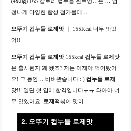
(
49.8g
) 165 칼로리 컵누들 원료명…은 … 엄
청나게 다양한 합성 첨가물에…
오뚜기 컵누들 로제맛
｜ 165Kcal 너무 맛있
어!!
오뚜기 컵누들 로제맛
165kcal
컵누들 로제맛
은 출시된지 꽤 됐죠? 저는 이제야 먹어봤어
요! 그 동안… 비벼봤습니다 : )
컵누들 로제
맛
!!! 일단 첫 입에 합격입니다ㅠㅠ 와아아 너
무 맛있어요.
로제
떡볶이 맛이…
2. 오뚜기 컵누들 로제맛