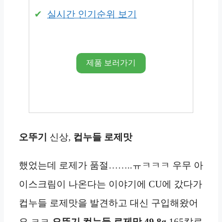
실시간 인기순위 보기
제품 보러가기
오뚜기
신상,
컵누들 로제맛
했었는데 로제가 품절……..ㅠㅋㅋㅋ 우무 아
이스크림이 나온다는 이야기에 CU에 갔다가
컵누들 로제맛을 발견하고 대신 구입해왔어
요 ㅋㅋ
오뚜기 컵누들 로제맛 49.8g
165칼로