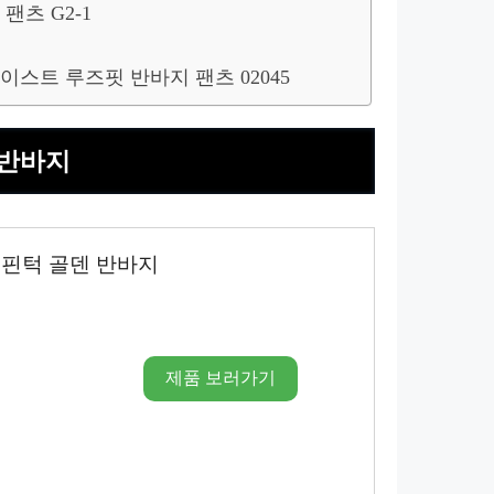
팬츠 G2-1
이스트 루즈핏 반바지 팬츠 02045
 반바지
핀턱 골덴 반바지
제품 보러가기