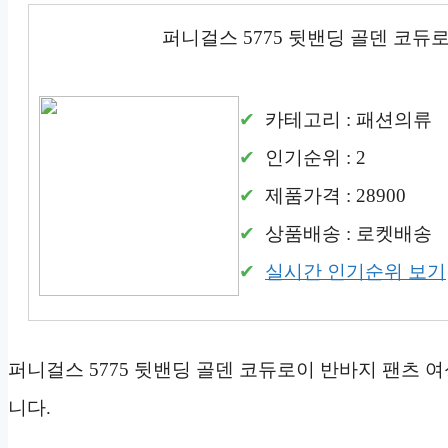
퍼니걸스 5775 뒷밴딩 골덴 코듀
카테고리 : 패션의류
인기순위 : 2
제품가격 : 28900
상품배송 : 로켓배송
실시간 인기순위 보기
퍼니걸스 5775 뒷밴딩 골덴 코듀로이 반바지 팬츠 
니다.