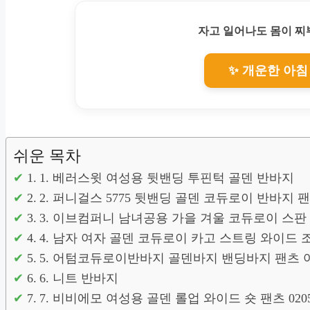
자고 일어나도 몸이 
✨ 개운한 아침
쉬운 목차
1. 베러스윗 여성용 뒷밴딩 투핀턱 골덴 반바지
2. 퍼니걸스 5775 뒷밴딩 골덴 코듀로이 반바지
3. 이브컴퍼니 남녀공용 가을 겨울 코듀로이 스판 밴
4. 남자 여자 골덴 코듀로이 카고 스트링 와이드 
5. 어텀코듀로이반바지 골덴바지 밴딩바지 팬츠 
6. 니트 반바지
7. 비비에모 여성용 골덴 롤업 와이드 숏 팬츠 020