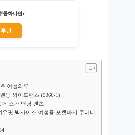
찌뿌둥하다면?
 루틴
 팬츠 여성의류
딩 와이드팬츠 (5360-1)
조거 스판 밴딩 팬츠
여유핏 빅사이즈 여성용 포켓바지 주머니
54