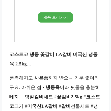
제품 보러가기
코스트코 냉동 꽃갈비 LA갈비 미국산 냉동
육 2.5kg
…
풍족해지고
사은품
까지 받으니 기분 좋더라
구요. 아쉬운 점 •
냉동육
이라 핏물을 충분히
빼지… 명절
갈비
세트 #
꽃갈비
2.5kg
#
코스트
코
고기 #
미국산
LA갈비
#
갈비
선물세트 #
냉