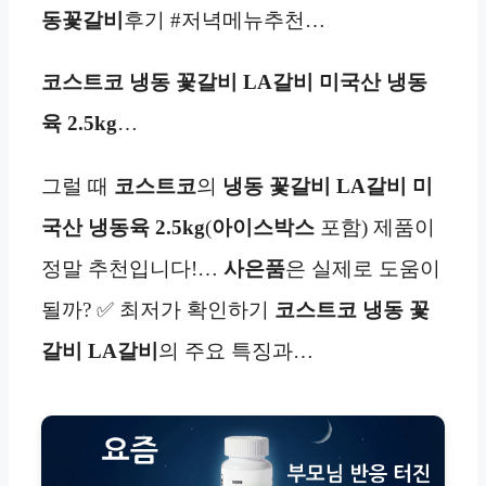
동꽃갈비
후기 #저녁메뉴추천…
코스트코 냉동 꽃갈비 LA갈비 미국산 냉동
육 2.5kg
…
그럴 때
코스트코
의
냉동 꽃갈비 LA갈비 미
국산 냉동육 2.5kg
(
아이스박스
포함) 제품이
정말 추천입니다!…
사은품
은 실제로 도움이
될까? ✅ 최저가 확인하기
코스트코 냉동 꽃
갈비 LA갈비
의 주요 특징과…