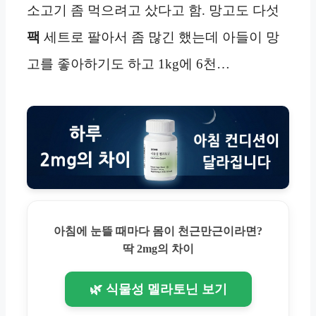
소고기 좀 먹으려고 샀다고 함. 망고도 다섯
팩
세트로 팔아서 좀 많긴 했는데 아들이 망
고를 좋아하기도 하고 1kg에 6천…
아침에 눈뜰 때마다 몸이 천근만근이라면?
딱 2mg의 차이
🌿 식물성 멜라토닌 보기