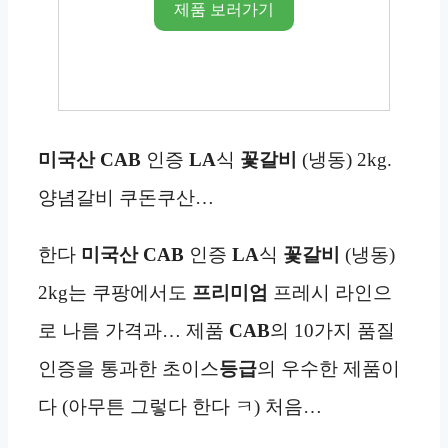
제품 보러가기
미국산
CAB
인증
LA
식
꽃갈비
(냉동) 2kg.
양념갈비 쿠돈쿠산…
한다
미국산
CAB
인증
LA
식
꽃갈비
(냉동)
2kg는 쿠팡에서도
프리미엄
프레시 라인으
로 나름 가격과… 제품
CAB
의 10가지 품질
인증을 통과한 초이스
등급
의 우수한 제품이
다 (아무튼 그렇다 한다 ㅋ) 처음…