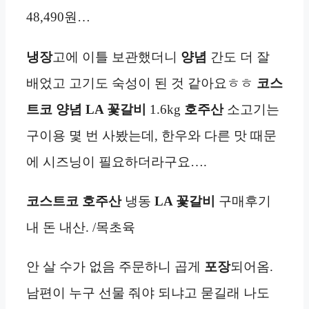
48,490원…
냉장
고에 이틀 보관했더니
양념
간도 더 잘
배었고 고기도 숙성이 된 것 같아요ㅎㅎ
코스
트코
양념 LA 꽃갈비
1.6kg
호주산
소고기는
구이용 몇 번 사봤는데, 한우와 다른 맛 때문
에 시즈닝이 필요하더라구요….
코스트코 호주산
냉동
LA 꽃갈비
구매후기
내 돈 내산. /목초육
안 살 수가 없음 주문하니 곱게
포장
되어옴.
남편이 누구 선물 줘야 되냐고 묻길래 나도