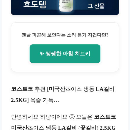
맨날 피곤해 보인다는 소리 듣기 지겹다면?
✨ 쌩쌩한 아침 치트키
코스트코
추천 [
미국산
초이스
냉동
LA갈비
2.5KG
] 육즙 가득…
안녕하세요 하냥이에요 🙂 오늘은
코스트코
미국산
초이스
냉동
LA갈비
(
꽃갈비
)
2.5KG