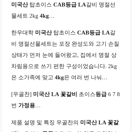
미국산
탑초이스
CAB등급
LA
갈비 명절선
물세트 2kg
4kg
…
한우대학
미국산
탑초이스
CAB등급
LA
갈
비 명절선물세트는 포장 완성도와 고기 손질
상태가 먼저 눈에 들어왔고, 집에서 명절 상
차림용으로 쓰기 편한 구성이었습니다. 2kg
은 소가족에 맞고
4kg
은 여러 번 나눠…
[우골찬]
미국산 LA 꽃갈비
초이스
등급
6 7 8
번
가정용
…
제품 설명 및 특징 우골찬의
미국산 LA 꽃갈