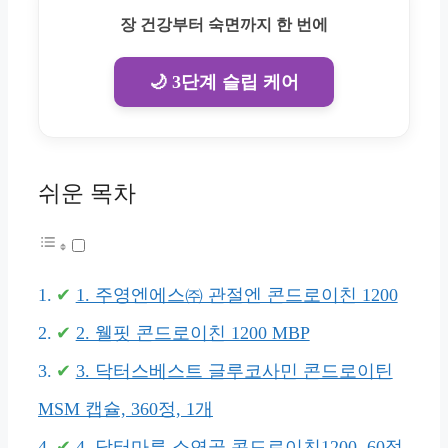
장 건강부터 숙면까지 한 번에
🌙 3단계 슬립 케어
쉬운 목차
1. 주영엔에스㈜ 관절엔 콘드로이친 1200
2. 웰핏 콘드로이친 1200 MBP
3. 닥터스베스트 글루코사민 콘드로이틴
MSM 캡슐, 360정, 1개
4. 닥터마루 소연골 콘드로이친1200, 60정,