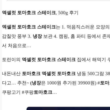
엑셀컷 토마호크 스테이크
, 500g 후기
엑셀컷 토마호크 스테이크
는 1. 먹음직스러운 모양
감칠맛 풍부 3.
냉장
보관 4. 캠핑, 홈 파티 등에서 
서 처음으로…
토린이의
엑셀컷 토마호크 스테이크
집에서 해먹기 
내돈내산
토마호크
엑셀컷 토마호크
냉동 500그람 3
다고… 추천~
(냉장
은 1000원 추가된 39900원) #
토마
쿠팡고기 #쿠팡
토마호크
…