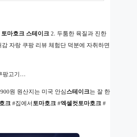
의
토마호크 스테이크
2. 두툼한 육질과 진한
존재감 자랑 쿠팡 리뷰 체험단 덕분에 자취하면
쿠팡고기…
8900원 원산지는 미국 안심
스테이크
는 잘 한
호크
#집에서
토마호크
#
엑셀컷토마호크
#