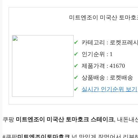
미트엔조이 미국산 토마호
카테고리 : 로켓프레
인기순위 : 1
제품가격 : 41670
상품배송 : 로켓배송
실시간 인기순위 보기
쿠팡
미트엔조이 미국산 토마호크 스테이크
, 내돈내
#쿠팡
미트엔조이
토마호크
넘 맛있게 잘먹어서 리뷰해요! htt