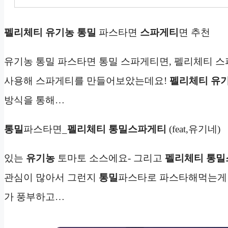
펠리체티 유기농 통밀
파스타면
스파게티
면 추천
유기농 통밀 파스타면 통밀 스파게티면, 펠리체티 스
사용해 스파게티를 만들어보았는데요!
펠리체티 유기
방식을 통해…
통밀
파스타면_
펠리체티
통밀스파게티
(feat,유기네)
있는
유기농
토마토 소스에요- 그리고
펠리체티
통밀
관심이 많아서 그런지
통밀
파스타로 파스타해먹는게 
가 풍부하고…