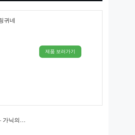
 링귀네
제품 보러가기
– 가닉의…