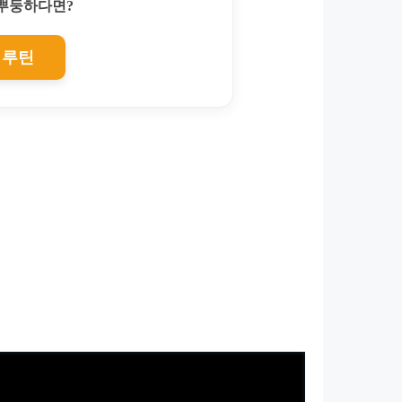
찌뿌둥하다면?
 루틴