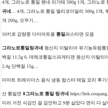
4개, 그라노로 통밀 펜네 리가테 500g 1개, 그라노로 
귀네
… 4개, 그라노로 통밀 엘리코이달리 500g 1개, 
개 200g, 오뚜기…
10키로 감량중 다이어트용
통밀
파스타면 모음
그라노로통밀링귀네
원산지 이탈리아 유기농듀럼통밀세몰리나
백질 11.5g 6. 데체코통밀스파게티면 원산지 이탈리아 듀
2.4g 단백질 15g…
이마트 트레이더스 음식 냉동 랍스터 테일 요리 후기
산 통밀면 ⬇️
그라노로 통밀 링귀네
https://link.co
이라 거친 식감인 걸 감안하고 9분 삶았다 면이 다 