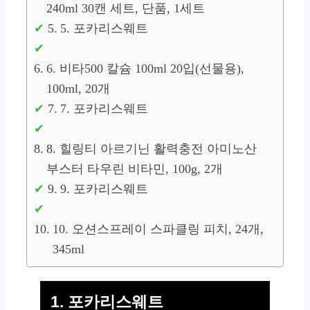
240ml 30캔 세트, 단품, 1세트
5. 포카리스웨트
6. 비타500 칼슘 100ml 20입(선물용),
100ml, 20개
7. 포카리스웨트
8. 힐링티 아르기닌 활력충전 아미노산
부스터 타우린 비타민, 100g, 2개
9. 포카리스웨트
10. 오션스프레이 스파클링 피치, 24개,
345ml
1. 포카리스웨트