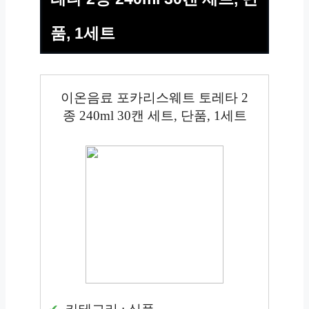
품, 1세트
이온음료 포카리스웨트 토레타 2
종 240ml 30캔 세트, 단품, 1세트