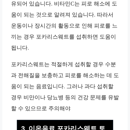
유되어 있습니다. 비타민C는 피로 해소에 도
움이 되는 것으로 알려져 있습니다. 따라서
운동이나 장시간의 활동으로 인해 피로를 느
끼는 경우 포카리스웨트를 섭취하면 도움이
됩니다.
포카리스웨트는 적절하게 섭취할 경우 수분
과 전해질을 보충하고 피로를 해소하는 데 도
움이 되는 음료입니다. 그러나 과다 섭취할
경우 비만이나 당뇨병 등의 건강 문제를 유발
할 수 있으므로 주의해야
3. 이온음료 포카리스웨트 토