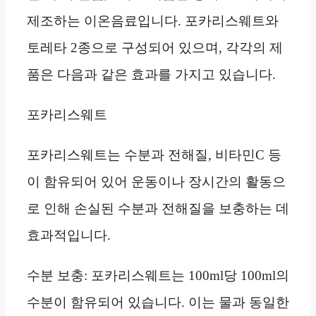
제조하는 이온음료입니다. 포카리스웨트와
토레타 2종으로 구성되어 있으며, 각각의 제
품은 다음과 같은 효과를 가지고 있습니다.
포카리스웨트
포카리스웨트는 수분과 전해질, 비타민C 등
이 함유되어 있어 운동이나 장시간의 활동으
로 인해 손실된 수분과 전해질을 보충하는 데
효과적입니다.
수분 보충: 포카리스웨트는 100ml당 100ml의
수분이 함유되어 있습니다. 이는 물과 동일한