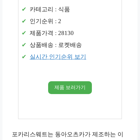
카테고리 : 식품
인기순위 : 2
제품가격 : 28130
상품배송 : 로켓배송
실시간 인기순위 보기
제품 보러가기
포카리스웨트는 동아오츠카가 제조하는 이