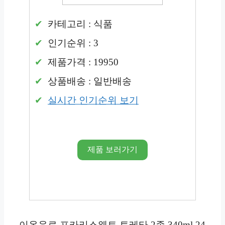
카테고리 : 식품
인기순위 : 3
제품가격 : 19950
상품배송 : 일반배송
실시간 인기순위 보기
제품 보러가기
이온음료 포카리스웨트 토레타 2종 340ml 24