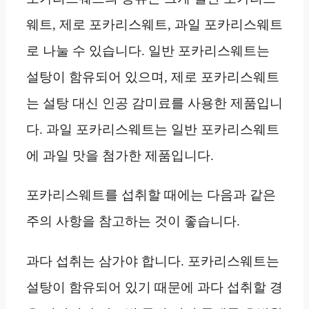
웨트, 제로 포카리스웨트, 과일 포카리스웨트
로 나눌 수 있습니다. 일반 포카리스웨트는
설탕이 함유되어 있으며, 제로 포카리스웨트
는 설탕 대신 인공 감미료를 사용한 제품입니
다. 과일 포카리스웨트는 일반 포카리스웨트
에 과일 맛을 첨가한 제품입니다.
포카리스웨트를 섭취할 때에는 다음과 같은
주의 사항을 참고하는 것이 좋습니다.
과다 섭취는 삼가야 합니다. 포카리스웨트는
설탕이 함유되어 있기 때문에 과다 섭취할 경