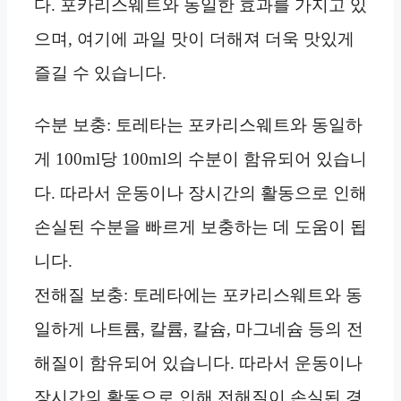
다. 포카리스웨트와 동일한 효과를 가지고 있
으며, 여기에 과일 맛이 더해져 더욱 맛있게
즐길 수 있습니다.
수분 보충: 토레타는 포카리스웨트와 동일하
게 100ml당 100ml의 수분이 함유되어 있습니
다. 따라서 운동이나 장시간의 활동으로 인해
손실된 수분을 빠르게 보충하는 데 도움이 됩
니다.
전해질 보충: 토레타에는 포카리스웨트와 동
일하게 나트륨, 칼륨, 칼슘, 마그네슘 등의 전
해질이 함유되어 있습니다. 따라서 운동이나
장시간의 활동으로 인해 전해질이 손실된 경