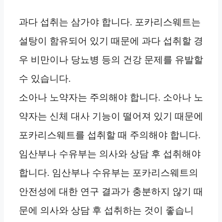
과다 섭취는 삼가야 합니다. 포카리스웨트는
설탕이 함유되어 있기 때문에 과다 섭취할 경
우 비만이나 당뇨병 등의 건강 문제를 유발할
수 있습니다.
소아나 노약자는 주의해야 합니다. 소아나 노
약자는 신체 대사 기능이 떨어져 있기 때문에
포카리스웨트를 섭취할 때 주의해야 합니다.
임산부나 수유부는 의사와 상담 후 섭취해야
합니다. 임산부나 수유부는 포카리스웨트의
안전성에 대한 연구 결과가 충분하지 않기 때
문에 의사와 상담 후 섭취하는 것이 좋습니