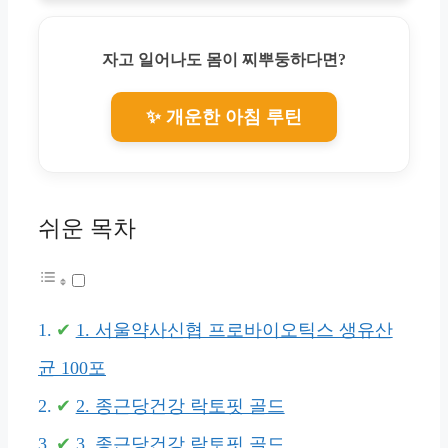
자고 일어나도 몸이 찌뿌둥하다면?
✨ 개운한 아침 루틴
쉬운 목차
1. 서울약사신협 프로바이오틱스 생유산
균 100포
2. 종근당건강 락토핏 골드
3. 종근당건강 락토핏 골드