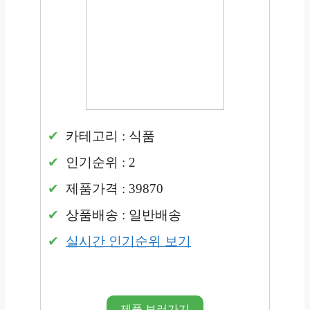
카테고리 : 식품
인기순위 : 2
제품가격 : 39870
상품배송 : 일반배송
실시간 인기순위 보기
제품 보러가기