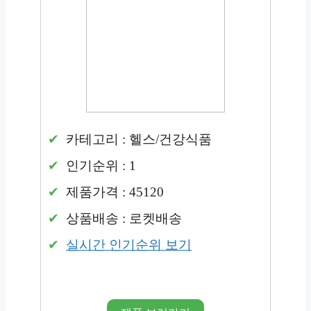
카테고리 : 헬스/건강식품
인기순위 : 1
제품가격 : 45120
상품배송 : 로켓배송
실시간 인기순위 보기