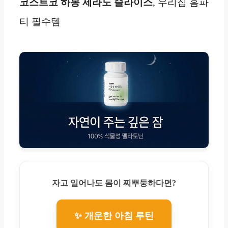
코스트코 하몽 세라노 슬라이스
, 우리집 홈파
티 필수템
자고 일어나도 몸이 찌뿌둥하다면?
✨ 개운한 아침 루틴