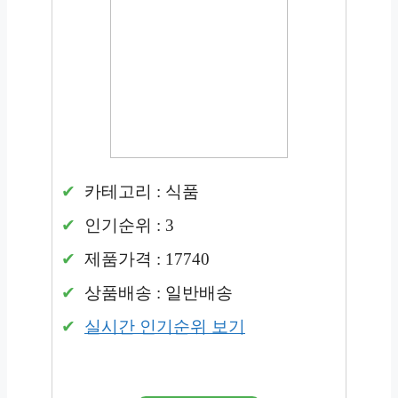
카테고리 : 식품
인기순위 : 3
제품가격 : 17740
상품배송 : 일반배송
실시간 인기순위 보기