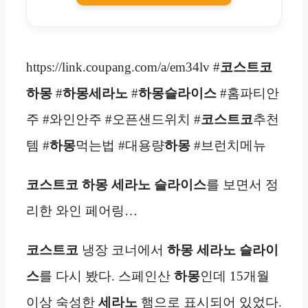
https://link.coupang.com/a/em34lv #
코스트코
하몽
#
하몽세라노
#
하몽
슬라이스
#홈파티안
주 #와인안주 #오픈샌드위치 #
코스트코
추천
템 #
하몽
먹는법 #대용량
하몽
#브런치메뉴
코스트코 하몽 세라노 슬라이스
를 보면서 정
리한 와인 페어링…
코스트코
냉장 코너에서
하몽 세라노 슬라이
스
를 다시 봤다. 스페인산
하몽
인데 15개월
이상 숙성한
세라노
햄으로 표시되어 있었다.