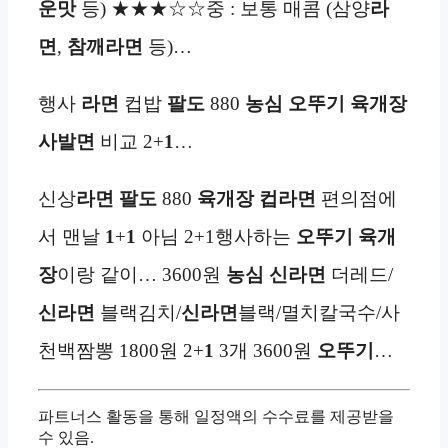
운맛
등) ★★★☆☆중 : 보통 매콤 (삼양
라
면
,
참깨라면
등)…
행사
라면
컵밥
팔도
880
농심
오뚜기
육개장
사발면
비교 2+
1
…
신상
라면
팔도
880
육개장
컵라면
편의점에
서 맨날
1
+
1
아님 2+1행사하는
오뚜기
육개
장
이랑 같이… 3600원
농심
신라면
더레드/
신라면
블랙김치/
신라면
블랙/멸치칼국수/사
천백짬뽕 1800원 2+
1
3개 3600원
오뚜기
…
파트너스 활동을 통해 일정액의 수수료를 제공받을
수 있음.