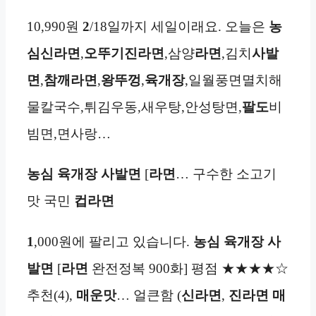
10,990원
2
/18일까지 세일이래요. 오늘은
농
심
신라면
,
오뚜기
진라면
,삼양
라면
,김치
사발
면
,
참깨라면
,
왕뚜껑
,
육개장
,일월풍면멸치해
물칼국수,튀김우동,새우탕,안성탕면,
팔도
비
빔면,면사랑…
농심
육개장 사발면
[
라면
… 구수한 소고기
맛 국민
컵라면
1
,000원에 팔리고 있습니다.
농심
육개장 사
발면
[
라면
완전정복 900화] 평점 ★★★★☆
추천(4),
매운맛
… 얼큰함 (
신라면
,
진라면 매