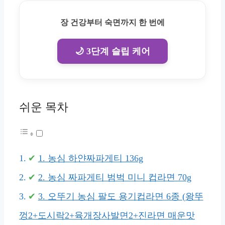
장 건강부터 숙면까지 한 번에
🌙 3단계 슬립 케어
쉬운 목차
1. 농심 하얀짜파게티 136g
2. 농심 짜파게티 범벅 미니 컵라면 70g
3. 오뚜기 농심 팔도 용기컵라면 6종 (왕뚜
껑2+도시락2+육개장사발면2+진라면 매운맛