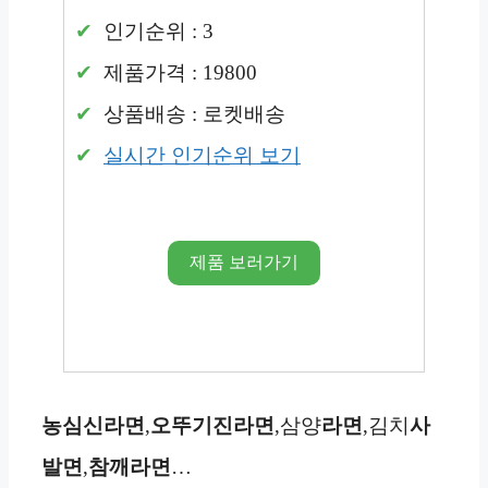
인기순위 : 3
제품가격 : 19800
상품배송 : 로켓배송
실시간 인기순위 보기
제품 보러가기
농심
신라면
,
오뚜기
진라면
,삼양
라면
,김치
사
발면
,
참깨라면
…