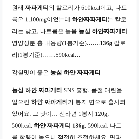
원래
짜파게티
의 칼로리가 610kcal이고, 나트
륨은 1,100mg이었는데
하얀짜파게티
는 칼로
리는 낮고, 나트륨은 높음
농심 하얀짜파게티
영양성분 총 내용량(1봉기준)…….
136g
칼로
리(1봉기준)…….590kcal…
감칠맛이 좋은
농심 하얀 짜파게티
농심 하얀 짜파게티
SNS 흥행, 품절 대란을
일으킨
하얀 짜파게티
가 봉지 면으로 출시되
었어요. 그 맛이… 신라면 1봉지 120g,
500kcal,
하얀 짜파게티 136g
, 590kcal. 나트
륨 함량이 높으니 적절히 조절하세요. 면과…