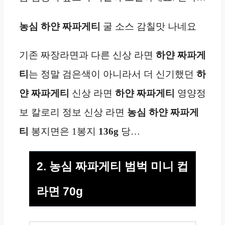
농심 하얀 짜파게티
굴 소스 감칠맛 나네요
기존 짜장라면과 다른 신상 라면
하얀 짜파게
티
는 정말 검은색이 아니라서 더 신기했던
하
얀 짜파게티
신상 라면
하얀 짜파게티
영양정
보 칼로리 정보 신상 라면
농심 하얀 짜파게
티
봉지면은 1봉지
136g
당…
2. 농심 짜파게티 범벅 미니 컵
라면 70g