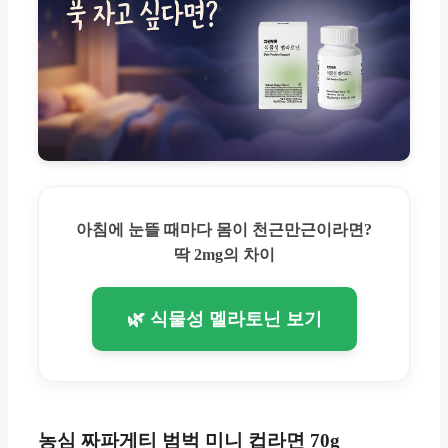
아침에 눈뜰 때마다 몸이 천근만근이라면?
딱 2mg의 차이
🌿 식물성 멜라토닌 보기
농심 짜파게티 범벅 미니 컵라면 70g