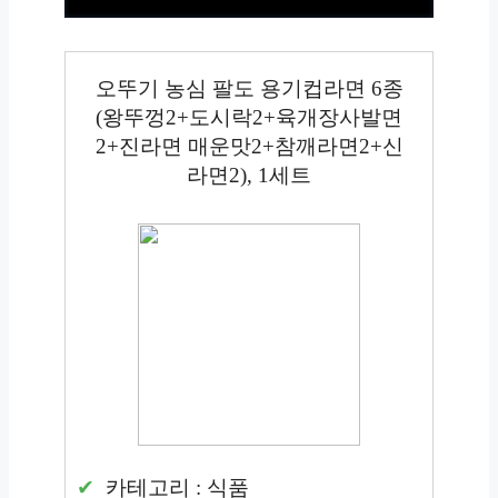
오뚜기 농심 팔도 용기컵라면 6종
(왕뚜껑2+도시락2+육개장사발면
2+진라면 매운맛2+참깨라면2+신
라면2), 1세트
카테고리 : 식품