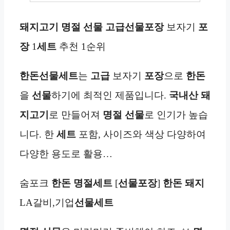
돼지고기 명절 선물 고급선물포장
보자기
포
장
1
세트
추천 1순위
한돈선물세트
는
고급
보자기
포장
으로
한돈
을
선물
하기에 최적인 제품입니다.
국내산 돼
지고기
로 만들어져
명절 선물
로 인기가 높습
니다. 한
세트
포함, 사이즈와 색상 다양하여
다양한 용도로 활용…
숨포크
한돈
명절
세트
[
선물포장
]
한돈
돼지
LA갈비,기업
선물세트