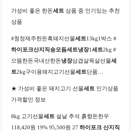
가성비 좋은 한돈
세트
상품 중 인기있는 추천
상품
#청정제주한돈흑돼지선물
세트
13kg1박스 #
하이포크산지직송모듬세트
냉장
1
세트
2kg #
으뜸한돈국내산한돈
냉장
삼겹살목살선물
세
트
2kg구이용돼지고기선물
세트
단품…
★ 가성비 좋은 돼지고기 선물
세트
인기상품
가격할인 정보
8kg 고기선물
세트
설날 추석 흙향돈한우
118,420원 19% 95,500원 27
하이포크 산지직