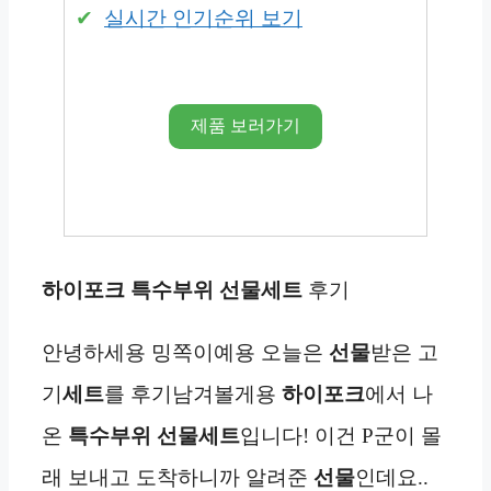
실시간 인기순위 보기
제품 보러가기
하이포크
특수부위 선물세트
후기
안녕하세용 밍쪽이예용 오늘은
선물
받은 고
기
세트
를 후기남겨볼게용
하이포크
에서 나
온
특수부위 선물세트
입니다! 이건 P군이 몰
래 보내고 도착하니까 알려준
선물
인데요..