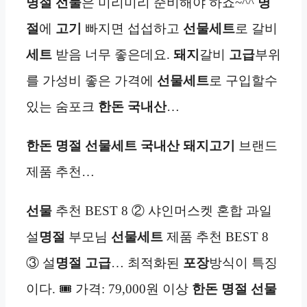
명절 선물
은 미리미리 준비해야 하죠~^^
명
절
에
고기
빠지면 섭섭하고
선물세트
로 갈비
세트
받음 너무 좋은데요.
돼지
갈비
고급
부위
를 가성비 좋은 가격에
선물세트
로 구입할수
있는 숨포크
한돈
국내산
…
한돈
명절 선물
세트 국내산 돼지고기
브랜드
제품 추천…
선물
추천 BEST 8 ② 샤인머스켓 혼합 과일
설
명절
부모님
선물세트
제품 추천 BEST 8
③ 설
명절
고급
… 최적화된
포장
방식이 특징
이다. 🎟️ 가격: 79,000원 이상
한돈
명절 선물