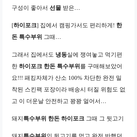
구성이 좋아서
선물
받은…
[
하이포크
] 집에서 캠핑가서도 편리하게!
한
돈 특수부위
그때…
그래서 집에서도
냉동
실에 쟁여놓고 먹기편
한
하이포크 한돈 특수부위
를 구매해보았어
요!!! 패킹자체가 산소 100% 차단한 완전 밀
착된 스킨팩 포장이라 배송시 터질 위험도 없
고 이 더운날 안전하고 꽝꽝 얼어서…
돼지
특수부위
한돈
하이포크
그때 그 뒷고기
돼지
특수부위
인 뒷고기를 먹고 완전 반했던