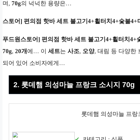
며,
70g
의 넉넉한 용량은…
스토어] 편의점 핫바 세트 불고기4+휠터치4+숯불4+
푸드원스토어] 편의점 핫바 세트 불고기4+휠터치4+
70g
,
20개
에… 이
세트
는
사조
,
오양
, 대림 등 다양
되어 있어 소비자에게…
2. 롯데햄 의성마늘 프랑크 소시지 70g
롯데햄 의성마늘 프랑크
카테고리 : 식품