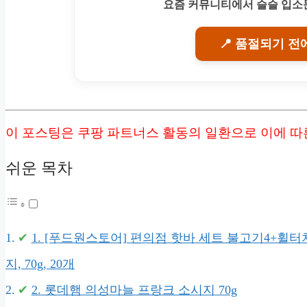
요즘 커뮤니티에서 슬슬 입소문
📍 품절되기 전
이 포스팅은 쿠팡 파트너스 활동의 일환으로 이에 
쉬운 목차
1. [푸드원스토어] 편의점 핫바 세트 불고기4+휠
지, 70g, 20개
2. 롯데햄 의성마늘 프랑크 소시지 70g