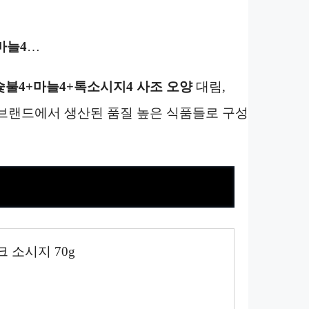
마늘4
…
숯불4+마늘4+톡소시지4 사조 오양
대림,
한 브랜드에서 생산된 품질 높은 식품들로 구성
 소시지 70g