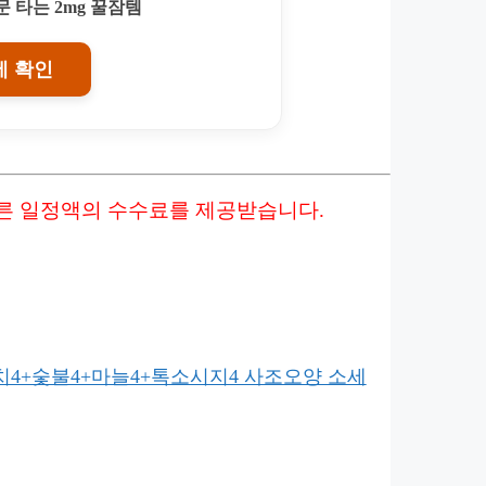
 타는 2mg 꿀잠템
에 확인
따른 일정액의 수수료를 제공받습니다.
터치4+숯불4+마늘4+톡소시지4 사조오양 소세