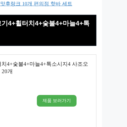
이맛후랑크 10개 편의점 핫바 세트
고기4+휠터치4+숯불4+마늘4+톡
터치4+숯불4+마늘4+톡소시지4 사조오
 20개
제품 보러가기