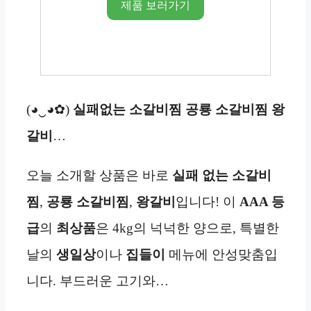
제품 보러가기
(◕‿◕✿)
실패없는 소갈비찜 공룡 소갈비찜 왕
갈비
…
오늘 소개할 상품은 바로
실패 없는 소갈비
찜
,
공룡 소갈비찜
,
왕갈비
입니다! 이
AAA 등
급
의
최상품
은 4kg의 넉넉한 양으로, 특별한
날의
생일상
이나
집들이
메뉴에 안성맞춤입
니다. 부드러운 고기와…