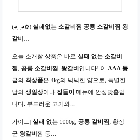
(◕‿◕✿)
실패없는 소갈비찜 공룡 소갈비찜 왕
갈비
…
오늘 소개할 상품은 바로
실패 없는 소갈비
찜
,
공룡 소갈비찜
,
왕갈비
입니다! 이
AAA 등
급
의
최상품
은 4kg의 넉넉한 양으로, 특별한
날의
생일상
이나
집들이
메뉴에 안성맞춤입
니다. 부드러운 고기와…
가이드|
실패 없는
1000g,
공룡
갈비찜
, 황장
군
왕갈비
찜 등…