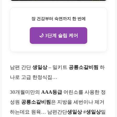
장 건강부터 숙면까지 한 번에
🌙 3단계 슬립 케어
남편 간단
생일상
– 밀키트
공룡소갈비찜
하
나로 고급 한정식집…
30개월미만의
AAA등급
어린소를 사용한 정
성원
공룡소갈비찜
은 지방을 세번이나 제거
하는데요 원육… 남편간단
생일상
#
생일상
밀