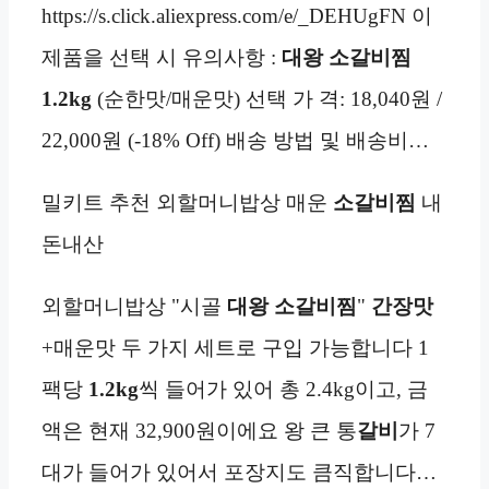
https://s.click.aliexpress.com/e/_DEHUgFN 이
제품을 선택 시 유의사항 :
대왕 소갈비찜
1.2kg
(순한맛/매운맛) 선택 가 격: 18,040원 /
22,000원 (-18% Off) 배송 방법 및 배송비…
밀키트 추천 외할머니밥상 매운
소갈비찜
내
돈내산
외할머니밥상 "시골
대왕 소갈비찜
"
간장맛
+매운맛 두 가지 세트로 구입 가능합니다 1
팩당
1.2kg
씩 들어가 있어 총 2.4kg이고, 금
액은 현재 32,900원이에요 왕 큰 통
갈비
가 7
대가 들어가 있어서 포장지도 큼직합니다…