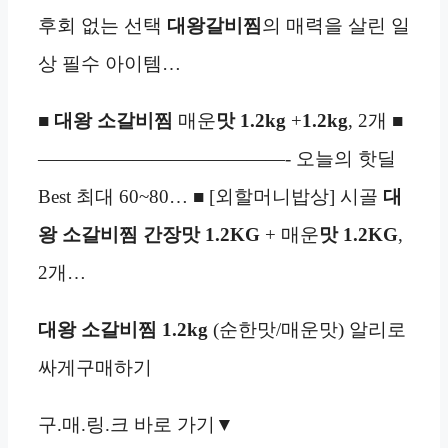
후회 없는 선택
대왕
갈비찜
의 매력을 살린 일
상 필수 아이템…
■
대왕 소갈비찜
매운
맛 1.2kg
+
1.2kg
, 2개 ■
—————————————- 오늘의 핫딜
Best 최대 60~80… ■ [외할머니밥상] 시골
대
왕 소갈비찜 간장맛 1.2KG
+ 매운
맛 1.2KG
,
2개…
대왕 소갈비찜
1.2kg
(순한맛/매운맛) 알리로
싸게구매하기
구.매.링.크 바로 가기▼