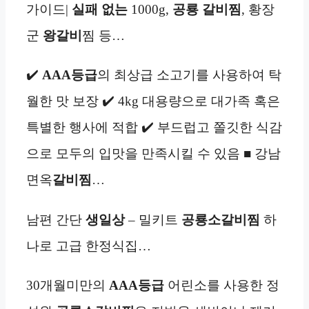
가이드|
실패 없는
1000g,
공룡
갈비찜
, 황장
군
왕갈비
찜 등…
✔️
AAA등급
의 최상급 소고기를 사용하여 탁
월한 맛 보장 ✔️ 4kg 대용량으로 대가족 혹은
특별한 행사에 적합 ✔️ 부드럽고 쫄깃한 식감
으로 모두의 입맛을 만족시킬 수 있음 ■ 강남
면옥
갈비찜
…
남편 간단
생일상
– 밀키트
공룡소갈비찜
하
나로 고급 한정식집…
30개월미만의
AAA등급
어린소를 사용한 정