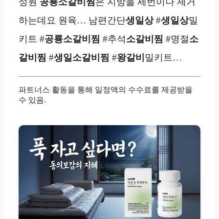
성원
공룡소갈비찜
은 지방을 세번이나 제거
하는데요 원육… 남편간단
생일상
#
생일상
밀
키트 #
공룡소갈비찜
#추석
소갈비찜
#명절
소
갈비찜
#
생일
소갈비찜
#
왕갈비
밀키트…
파트너스 활동을 통해 일정액의 수수료를 제공받을
수 있음.