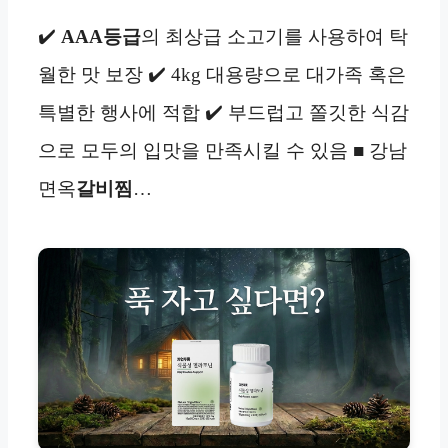
✔️
AAA등급
의 최상급 소고기를 사용하여 탁
월한 맛 보장 ✔️ 4kg 대용량으로 대가족 혹은
특별한 행사에 적합 ✔️ 부드럽고 쫄깃한 식감
으로 모두의 입맛을 만족시킬 수 있음 ■ 강남
면옥
갈비찜
…