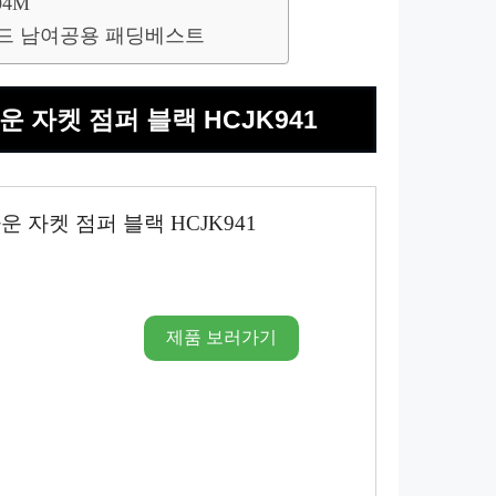
04M
랜드 남여공용 패딩베스트
운 자켓 점퍼 블랙 HCJK941
 자켓 점퍼 블랙 HCJK941
제품 보러가기