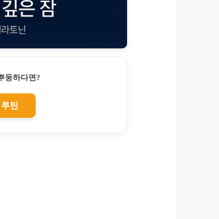
찌뿌둥하다면?
 루틴