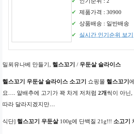
인기순위 : 2
제품가격 : 30900
상품배송 : 일반배송
실시간 인기순위 보기
밀푀유나베 만들기,
헬스꼬기
/
우둔살 슬라이스
헬스꼬기
우둔살 슬라이스
소고기
쇼핑몰
헬스꼬기
요…. 알배추에 고기가 꽉 차게 저처럼
2개
씩이 아닌,
따라 달라지겠지만…
식단]
헬스꼬기
우둔살
100g에 단백질 21g!!!
소고기