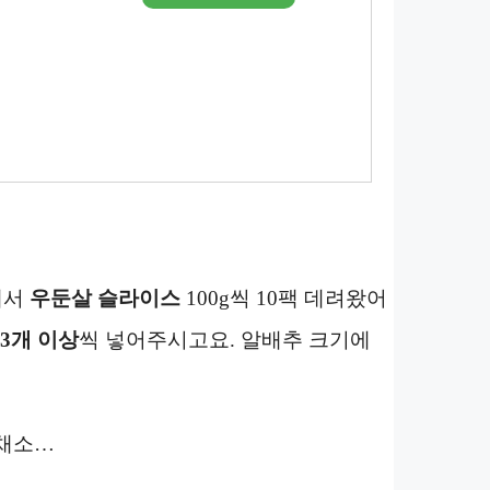
에서
우둔살 슬라이스
100g씩 10팩 데려왔어
3개 이상
씩 넣어주시고요. 알배추 크기에
채소…