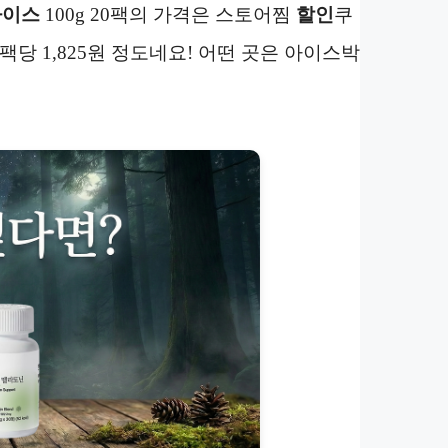
라이스
100g 20팩의 가격은 스토어찜
할인
쿠
 팩당 1,825원 정도네요! 어떤 곳은 아이스박