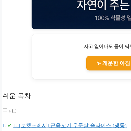
자고 일어나도 몸이 
✨ 개운한 아침
쉬운 목차
1. [로켓프레시] 근육꼬기 우둔살 슬라이스 (냉동)