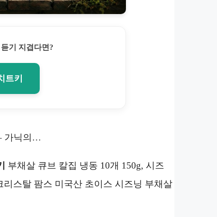
 듣기 지겹다면?
 치트키
– 가닉의…
기
부채살 큐브 칼집 냉동 10개 150g, 시즈
트, 크리스탈 팜스 미국산 초이스 시즈닝 부채살