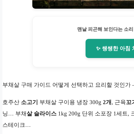
맨날 피곤해 보인다는 소리
✨ 쌩쌩한 아침
부채살 구매 가이드 어떻게 선택하고 요리할 것인가 
호주산
소고기
부채살 구이용 냉장 300g
2개
, 근육
꼬
닝… 부채
살 슬라이스
1kg 200g 단위 소포장 1세
스테이크…