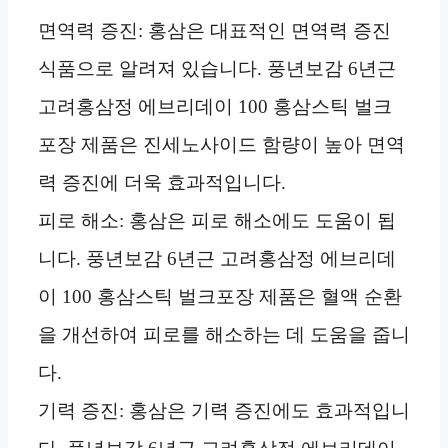
면역력 증진: 홍삼은 대표적인 면역력 증진
식품으로 알려져 있습니다. 풍년보감 6년근
고려홍삼정 에브리데이 100 홍삼스틱 벌크
포장 제품은 진세노사이드 함량이 높아 면역
력 증진에 더욱 효과적입니다.
피로 해소: 홍삼은 피로 해소에도 도움이 됩
니다. 풍년보감 6년근 고려홍삼정 에브리데
이 100 홍삼스틱 벌크포장 제품은 혈액 순환
을 개선하여 피로를 해소하는 데 도움을 줍니
다.
기력 증진: 홍삼은 기력 증진에도 효과적입니