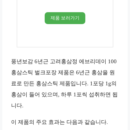
제품 보러가기
풍년보감 6년근 고려홍삼정 에브리데이 100
홍삼스틱 벌크포장 제품은 6년근 홍삼을 원
료로 만든 홍삼스틱 제품입니다. 1포당 1g의
홍삼이 들어 있으며, 하루 1포씩 섭취하면 됩
니다.
이 제품의 주요 효과는 다음과 같습니다.