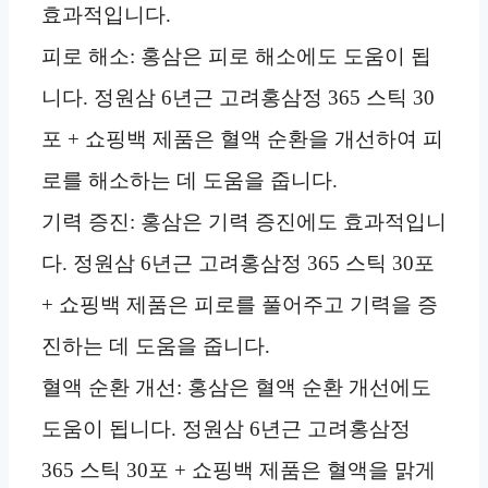
효과적입니다.
피로 해소: 홍삼은 피로 해소에도 도움이 됩
니다. 정원삼 6년근 고려홍삼정 365 스틱 30
포 + 쇼핑백 제품은 혈액 순환을 개선하여 피
로를 해소하는 데 도움을 줍니다.
기력 증진: 홍삼은 기력 증진에도 효과적입니
다. 정원삼 6년근 고려홍삼정 365 스틱 30포
+ 쇼핑백 제품은 피로를 풀어주고 기력을 증
진하는 데 도움을 줍니다.
혈액 순환 개선: 홍삼은 혈액 순환 개선에도
도움이 됩니다. 정원삼 6년근 고려홍삼정
365 스틱 30포 + 쇼핑백 제품은 혈액을 맑게