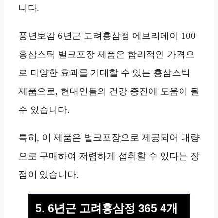
니다.
풍년보감 6년근 고려홍삼정 에브리데이 100
홍삼스틱 벌크포장 제품은 합리적인 가격으
로 다양한 효과를 기대할 수 있는 홍삼스틱
제품으로, 현대인들의 건강 증진에 도움이 될
수 있습니다.
특히, 이 제품은 벌크포장으로 제공되어 대량
으로 구매하여 저렴하게 섭취할 수 있다는 장
점이 있습니다.
5. 6년근 고려홍삼정 365 4개