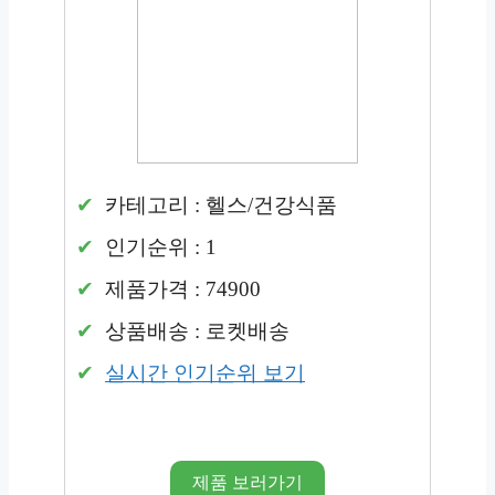
카테고리 : 헬스/건강식품
인기순위 : 1
제품가격 : 74900
상품배송 : 로켓배송
실시간 인기순위 보기
제품 보러가기