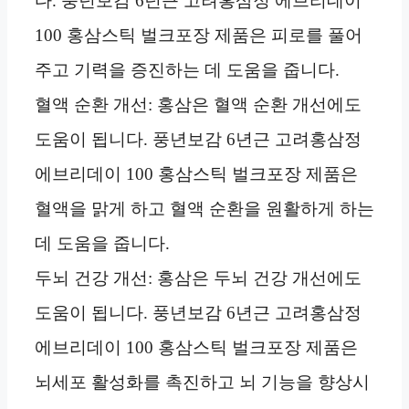
다. 풍년보감 6년근 고려홍삼정 에브리데이
100 홍삼스틱 벌크포장 제품은 피로를 풀어
주고 기력을 증진하는 데 도움을 줍니다.
혈액 순환 개선: 홍삼은 혈액 순환 개선에도
도움이 됩니다. 풍년보감 6년근 고려홍삼정
에브리데이 100 홍삼스틱 벌크포장 제품은
혈액을 맑게 하고 혈액 순환을 원활하게 하는
데 도움을 줍니다.
두뇌 건강 개선: 홍삼은 두뇌 건강 개선에도
도움이 됩니다. 풍년보감 6년근 고려홍삼정
에브리데이 100 홍삼스틱 벌크포장 제품은
뇌세포 활성화를 촉진하고 뇌 기능을 향상시