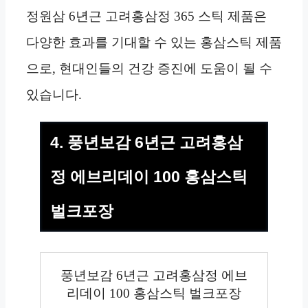
정원삼 6년근 고려홍삼정 365 스틱 제품은
다양한 효과를 기대할 수 있는 홍삼스틱 제품
으로, 현대인들의 건강 증진에 도움이 될 수
있습니다.
4. 풍년보감 6년근 고려홍삼
정 에브리데이 100 홍삼스틱
벌크포장
풍년보감 6년근 고려홍삼정 에브
리데이 100 홍삼스틱 벌크포장