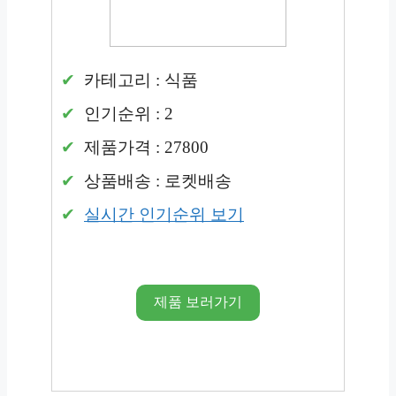
카테고리 : 식품
인기순위 : 2
제품가격 : 27800
상품배송 : 로켓배송
실시간 인기순위 보기
제품 보러가기