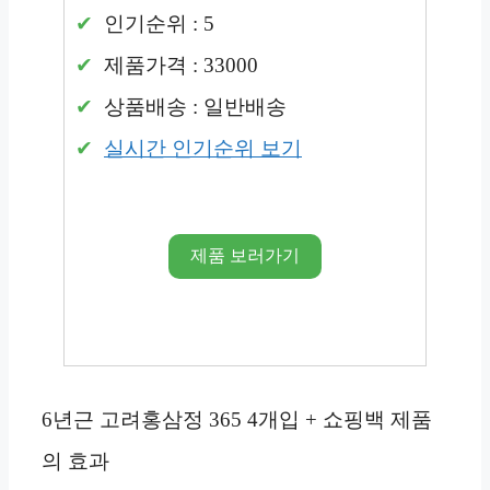
인기순위 : 5
제품가격 : 33000
상품배송 : 일반배송
실시간 인기순위 보기
제품 보러가기
6년근 고려홍삼정 365 4개입 + 쇼핑백 제품
의 효과