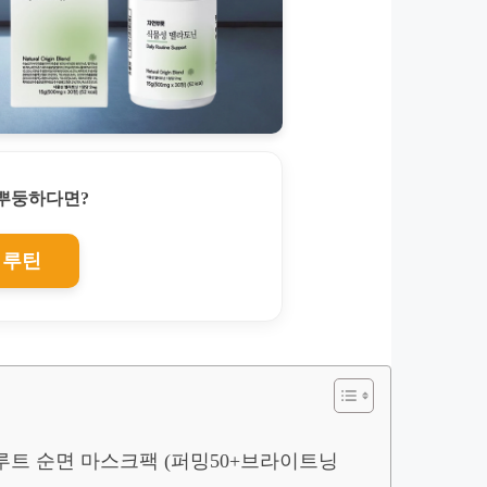
찌뿌둥하다면?
 루틴
 앱솔루트 순면 마스크팩 (퍼밍50+브라이트닝