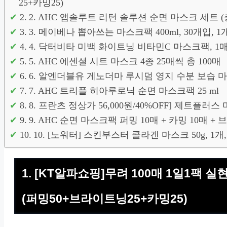
25+카밍25)
2. AHC 앱솔루트 리턴 솔루션 순면 마스크 세트 (총
3. 메이베나 뽑아쓰는 마스크팩 400ml, 30개입, 1
4. 닥터비타 미백 화이트닝 비타민C 마스크팩, 1매
5. AHC 에센셜 시트 마스크 4종 25매씩 총 100매
6. 알엔더블유 게노더마 루시덤 영지 수분 보습 마스
7. AHC 트리플 히아루로닉 순면 마스크팩 25 ml
8. 프란츠 정상가 56,000원/40%OFF] 제트플러
9. AHC 순면 마스크팩 퍼밍 10매 + 카밍 10매 +
10. [노워터] 스킨부스터 콜라겐 마스크 50g, 1개
1. [KT알파쇼핑]무려 100매 1일1팩 
(퍼밍50+브라이트닝25+카밍25)