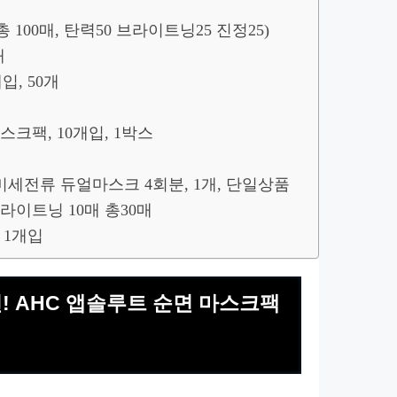
 100매, 탄력50 브라이트닝25 진정25)
개
입, 50개
크팩, 10개입, 1박스
스 미세전류 듀얼마스크 4회분, 1개, 단일상품
 브라이트닝 10매 총30매
, 1개입
실현! AHC 앱솔루트 순면 마스크팩