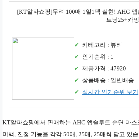
[KT알파쇼핑]무려 100매 1일1팩 실현! AHC
트닝25+카밍2
카테고리 : 뷰티
인기순위 : 1
제품가격 : 47920
상품배송 : 일반배송
실시간 인기순위 보기
KT알파쇼핑에서 판매하는 AHC 앱솔루트 순면 마스크
미백, 진정 기능을 각각 50매, 25매, 25매씩 담고 있