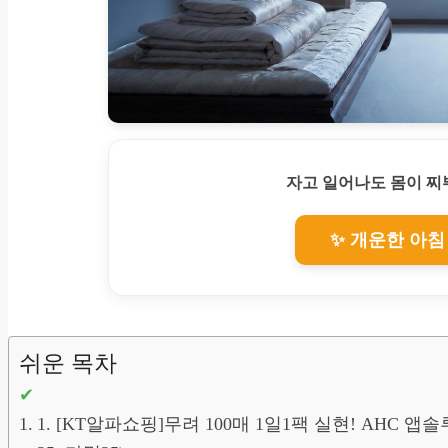
자고 일어나도 몸이 
✨ 개운한 아침
쉬운 목차
1. [KT알파쇼핑]무려 100매 1일1팩 실현! AHC