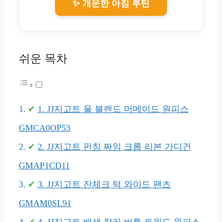
✨ 개운한 아침 루틴
쉬운 목차
1. JJ지고트 울 블렌드 머메이드 원피스
GMCA0OP53
2. JJ지고트 펀칭 짜임 크롭 리본 가디건
GMAP1CD11
3. JJ지고트 잔체크 턱 와이드 팬츠
GMAM0SL91