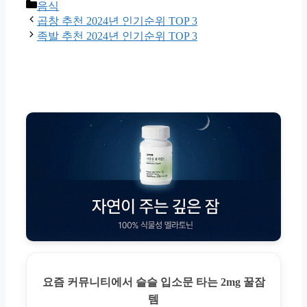
Categories
음식
곱창 추천 2024년 인기순위 TOP 3
족발 추천 2024년 인기순위 TOP 3
요즘 커뮤니티에서 슬슬 입소문 타는 2mg 꿀잠
템