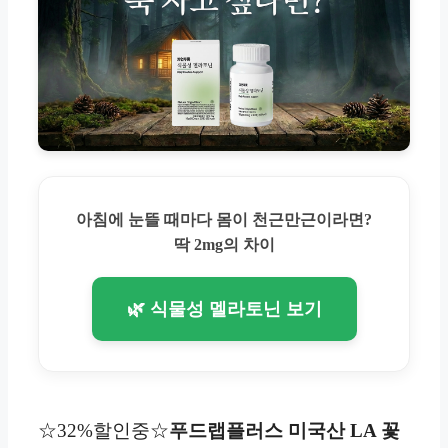
아침에 눈뜰 때마다 몸이 천근만근이라면?
딱 2mg의 차이
🌿 식물성 멜라토닌 보기
☆32%할인중☆
푸드랩플러스 미국산 LA 꽃