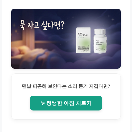
맨날 피곤해 보인다는 소리 듣기 지겹다면?
✨ 쌩쌩한 아침 치트키