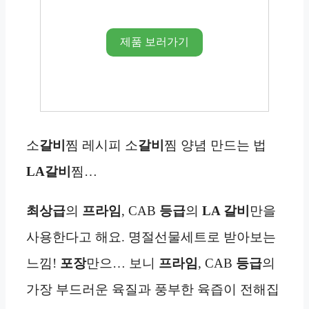
제품 보러가기
소
갈비
찜 레시피 소
갈비
찜 양념 만드는 법
LA갈비
찜…
최상급
의
프라임
, CAB
등급
의
LA 갈비
만을
사용한다고 해요. 명절선물세트로 받아보는
느낌!
포장
만으… 보니
프라임
, CAB
등급
의
가장 부드러운 육질과 풍부한 육즙이 전해집