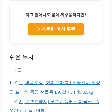
자고 일어나도 몸이 찌뿌둥하다면?
✨ 개운한 아침 루틴
쉬운 목차
1. [명품포장] 화이트마블 LA 꽃갈비 최상
급 프라임 등급 선물용 LA 갈비, 1개, 3.5kg
2. [로켓프레시] 푸드랩플러스 미국산 LA
꽃갈비 세트 (냉동)