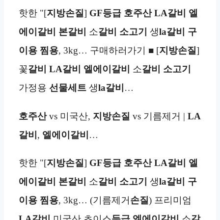
핫한 "[
지방손질
]
GF등급
호주산 LA갈비
엘
에이갈비 본갈비
소
갈비
소고기
생
la갈비
구
이용 찜용
, 3kg… 구매하러가기 ■ [
지방손질
]
꽃
갈비
LA갈비
엘에이갈비
소
갈비
소고기
가정용
선물세트
생
la갈비
…
호주산
vs 미국산,
지방손질
vs 기름제거 |
LA
갈비
,
엘에이갈비
…
핫한 "[
지방손질
]
GF등급
호주산 LA갈비
엘
에이갈비 본갈비
소
갈비
소고기
생
la갈비
구
이용 찜용
, 3kg… (기름제거
손질
) 프리미엄
LA갈비
미국산 초이스
등급 엘에이갈비
소
갈