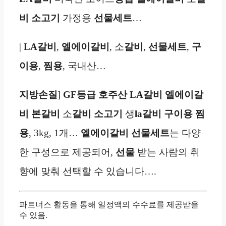
비
소고기
가정용
선물세트
…
|
LA갈비
,
엘에이갈비
, 소
갈비
,
선물세트
,
구
이용
,
찜용
, 국내산…
지방손질
]
GF등급
호주산 LA갈비
엘에이갈
비 본갈비
소
갈비
소고기
생
la갈비
구이용 찜
용
, 3kg, 1개…
엘에이갈비
선물세트
는 다양
한 구성으로 제공되어,
선물
받는 사람의 취
향에 맞춰 선택할 수 있습니다….
파트너스 활동을 통해 일정액의 수수료를 제공받을
수 있음.