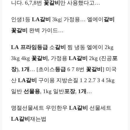
니다. 6,7,8번
꽃갈비
만 사용했다고…
인생1등
LA갈비
3kg| 가정용… 엘에이
갈비
꽃갈비
완벽 가이드…
LA
프라임등급
소
갈비
찜 냉동 엘에이 2kg
3kg 4kg
꽃갈비
, 가정용
LA갈비
2kg (진공
포
장
),
1개
… [초이스
등급
6 7 8번
꽃갈비
] 미국
산
LA갈비
구이용 지방손질 1 2 2.7 3 4 5kg
일반
선물용
, 1kg 일반
포장
,
1개
…
명절선물세트 우민한우
LA갈비
선물세트
LA갈비
재는법