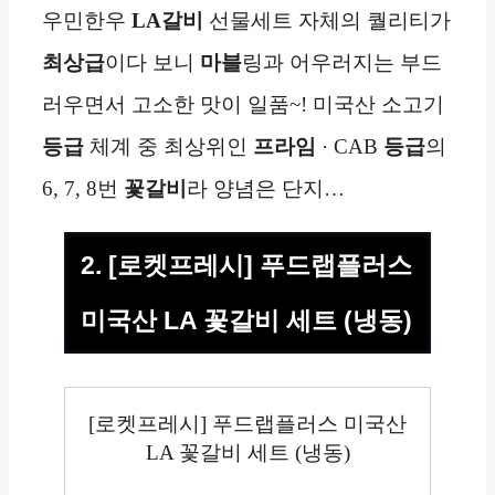
우민한우
LA갈비
선물세트 자체의 퀄리티가
최상급
이다 보니
마블
링과 어우러지는 부드
러우면서 고소한 맛이 일품~! 미국산 소고기
등급
체계 중 최상위인
프라임
· CAB
등급
의
6, 7, 8번
꽃갈비
라 양념은 단지…
2. [로켓프레시] 푸드랩플러스
미국산 LA 꽃갈비 세트 (냉동)
[로켓프레시] 푸드랩플러스 미국산
LA 꽃갈비 세트 (냉동)