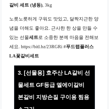
갈비 세트 (냉동)
, 3kg
노릇노릇하게 구워도 맛있고, 달짝지근한 양
념을 더해도 좋아요. 근사한 한 상을 만들 수
있는 선물
세트
로 소중한 분께 마음을 전해보
세요. https://bitl.bz/23RGRi #
푸드랩플러스
LA꽃갈비세트
3. [선물용] 호주산 LA갈비 선
물세트 GF등급 엘에이갈비
본갈비 지방손질 구이용 찜용