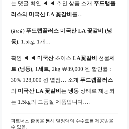
는 댓글 확인 ◀ ◀ 추천 상품 소개
푸드랩플
러스
의
미국산 LA 꽃갈비
를…
(≧ω≦)
푸드랩플러스 미국산 LA 꽃갈비
(냉
동)
, 1.5kg, 1개…
확인 ◀ ◀
미국산
초이스
LA꽃갈비
선물
세
트 (냉동)
, 1
세트
, 2kg ￦89,000 원 할인률 :
30% 128,000 원 별점… 소개
푸드랩플러스
의
미국산 LA 꽃갈비
는
냉동
상태로 제공되
는 1.5kg의 고품질 제품입니다….
파트너스 활동을 통해 일정액의 수수료를 제공받을
수 있음.