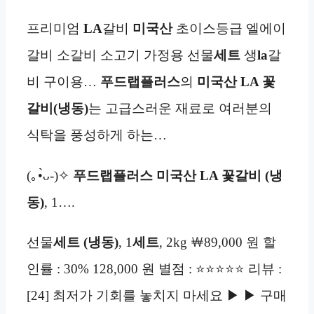
프리미엄
LA
갈비
미국산
초이스등급 엘에이
갈비 소갈비 소고기 가정용 선물
세트
생
la
갈
비 구이용…
푸드랩플러스
의
미국산 LA 꽃
갈비
(냉동)
는 고급스러운 재료로 여러분의
식탁을 풍성하게 하는…
(｡•̀ᴗ-)✧
푸드랩플러스 미국산 LA 꽃갈비
(냉
동)
, 1….
선물
세트 (냉동)
, 1
세트
, 2kg ￦89,000 원 할
인률 : 30% 128,000 원 별점 : ⭐⭐⭐⭐⭐ 리뷰 :
[24] 최저가 기회를 놓치지 마세요 ▶ ▶ 구매