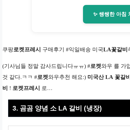
✨ 쌩쌩한 아침
쿠팡
로켓프레시
구매후기 #익일배송 미국
LA
꽃갈비
(기사님들 정말 감사드립니다ㅠㅠ) #
로켓
와우 를 가
것 같다.ㅋㅋ #
로켓
와우추천 해요:)
미국산 LA
꽃갈비
비
!
로켓프레시
로…
3. 곰곰 양념 소 LA 갈비 (냉장)