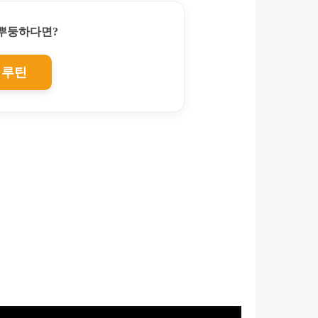
찌뿌둥하다면?
 루틴