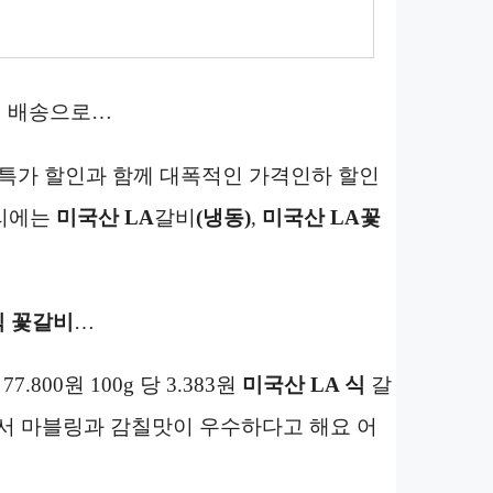
시
배송으로…
특가 할인과 함께 대폭적인 가격인하 할인
고리에는
미국산 LA
갈비
(냉동)
,
미국산 LA
꽃
식 꽃갈비
…
 77.800원 100g 당 3.383원
미국산 LA 식
갈
해서 마블링과 감칠맛이 우수하다고 해요 어