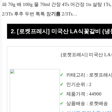
파 70g 배 100g 물 70ml 간장 4Ts 어간장 1ts 설탕 
2/3Ts 후추 두번 톡톡 참
기름
2/3Ts…
2. [로켓프레시] 미국산 LA식꽃갈비 (냉
[로켓프레시] 미국산 LA
카테고리 : 로켓프레
인기순위 : 2
제품가격 : 44900
상품배송 : 로켓배송