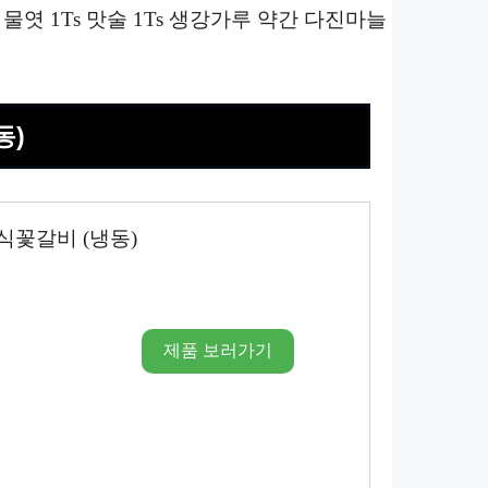
1Ts, 물엿 1Ts 맛술 1Ts 생강가루 약간 다진마늘
동)
식꽃갈비 (냉동)
시
제품 보러가기