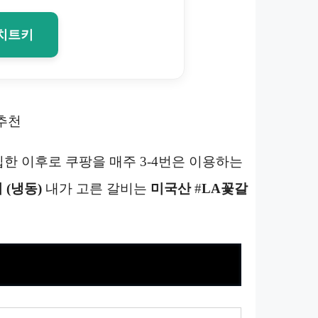
 치트키
추천
입한 이후로 쿠팡을 매주 3-4번은 이용하는
 (냉동)
내가 고른 갈비는
미국산
#
LA
꽃갈