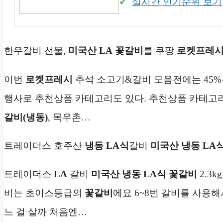
실시간 인기순위 보기
한우갈비 선물,
미국산 LA
꽃갈비
를 쿠팡
로켓프레
이번
로켓프레시
추석 소고기&갈비 모음전에는 45%
행사로 추천상품 카테고리도 있다. 추천상품 카테
갈비(냉동)
, 목우촌…
트레이더스 호주산
냉동
LA식
갈비
미국산
냉동
LA
트레이더스
LA
갈비
미국산
냉동
LA식 꽃갈비
2.3kg
비는 초이스등급의
꽃갈비
에요 6~8번 갈비를 사용
느 걸 살까 처음엔…