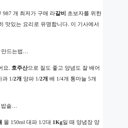
 987 개 최저가 구매 라
갈비
초보자를 위한
히 맛있는 요리로 유명합니다. 이 기사에서
 만드는법…
어요.
호주산
으로 질도 좋고 양념도 잘 배어
과 1/
2개
양파 1/
2개
배 1/4개 통마늘 5개
기밥솥…
개
물 150ml 대파 1/2대
1Kg
일 때 양념장 양