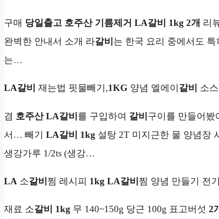
구매
당일출고
호주산 기름제거 LA갈비
1kg
2개
리뷰
완벽한 안내서 소개 라
갈비
는 한국 요리 중에서도 특
는…
LA갈비
재는법 핏물빼기,
1KG
양념 엘에이
갈비
소스
겸
호주산
LA갈비
를 구입하여
갈비
구이를 만들어봤
서… 빼기
LA갈비
1kg
설탕 2T 미지근한 물 양념장 사
생강가루 1/2ts (생강…
LA
소
갈비
찜 레시피
1kg
LA갈비
찜 양념 만들기 전
재료 소
갈비
1kg
무 140~150g 당근 100g 표고버섯
2